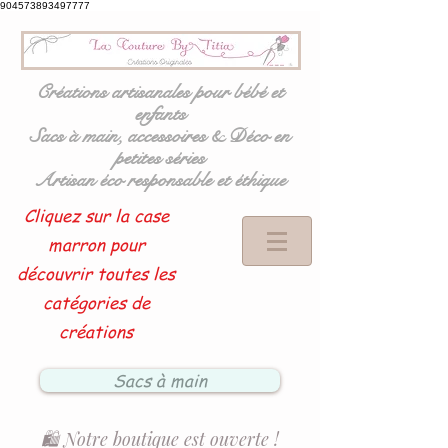
904573893497777
Créations artisanales pour bébé et
enfants
Sacs à main, accessoires & Déco en
petites séries
Artisan éco responsable et éthique
Cliquez sur la case
marron pour
découvrir toutes les
catégories de
créations
Sacs à main
🛍️ Notre boutique est ouverte !