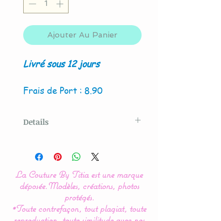
Ajouter Au Panier
Livré sous 12 jours
Frais de Port : 8.90
Details
Modèle original créé par La
Couture By Titia
La Couture By Titia est une marque
déposée.
Modèles, créations, photos
Nos modèles de turbulette,
protégés.
*Toute contrefaçon, tout plagiat, toute
gigoteuse sont
reproduction, toute similitude avec nos