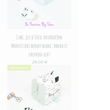
Cube, jeu d'éveil inspiration
Montessori minky blanc, panda et
chevron vert
Prix
29,00 €
Nouveauté