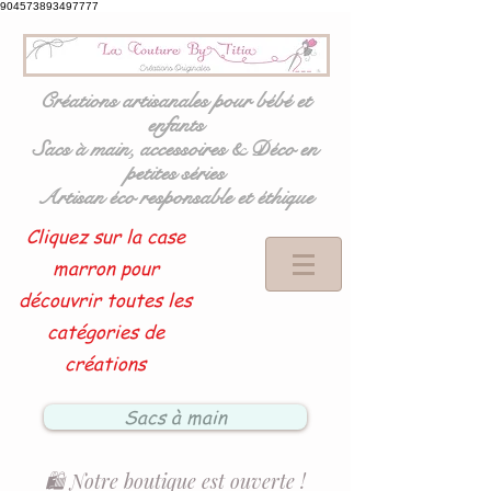
904573893497777
Créations artisanales pour bébé et
enfants
Sacs à main, accessoires & Déco en
petites séries
Artisan éco responsable et éthique
Cliquez sur la case
marron pour
découvrir toutes les
catégories de
créations
Sacs à main
🛍️ Notre boutique est ouverte !