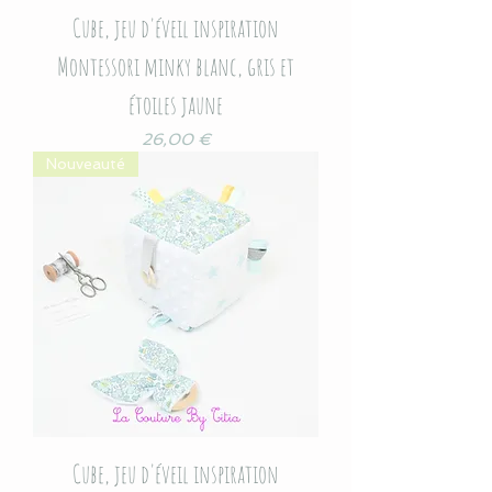
Cube, jeu d'éveil inspiration
Montessori minky blanc, gris et
étoiles jaune
Prix
26,00 €
Nouveauté
Cube, jeu d'éveil inspiration