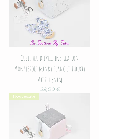
Cube, jeu d'éveil inspiration
Montessori minky blanc et Liberty
Mitsi denim
Prix
29,00 €
Nouveauté