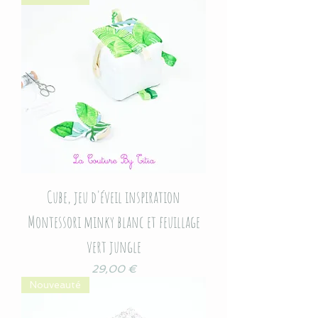
Cube, jeu d'éveil inspiration
Montessori minky blanc et feuillage
vert jungle
Prix
29,00 €
Nouveauté