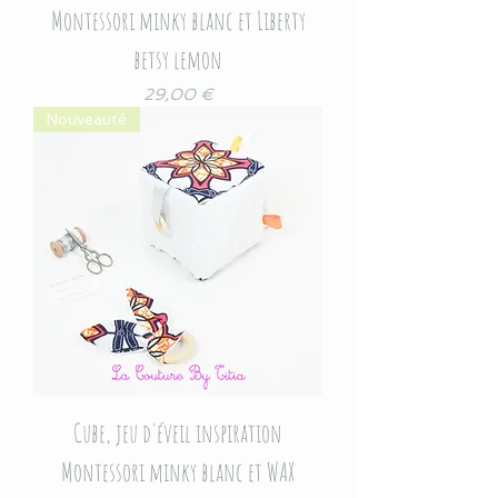
Montessori minky blanc et Liberty
betsy lemon
Prix
29,00 €
Nouveauté
Cube, jeu d'éveil inspiration
Montessori minky blanc et WAX