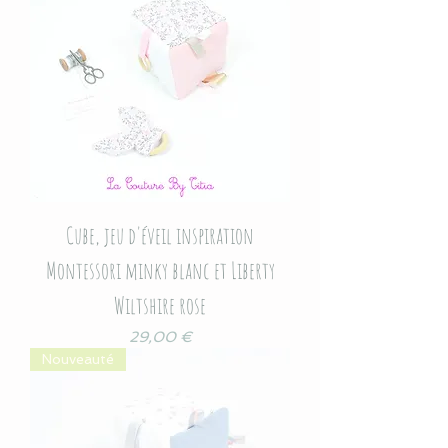
Cube, jeu d'éveil inspiration
Montessori minky blanc et Liberty
Wiltshire rose
Prix
29,00 €
Nouveauté