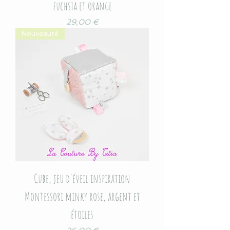
fuchsia et orange
Prix
29,00 €
Nouveauté
Cube, jeu d'éveil inspiration
Montessori minky rose, argent et
étoiles