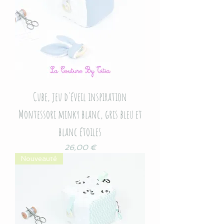
Cube, jeu d'éveil inspiration
Montessori minky blanc, gris bleu et
blanc étoiles
Prix
26,00 €
Nouveauté