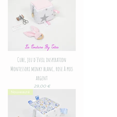
Cube, jeu d'éveil inspiration
Montessori minky blanc, rose à pois
argent
Prix
29,00 €
Nouveauté