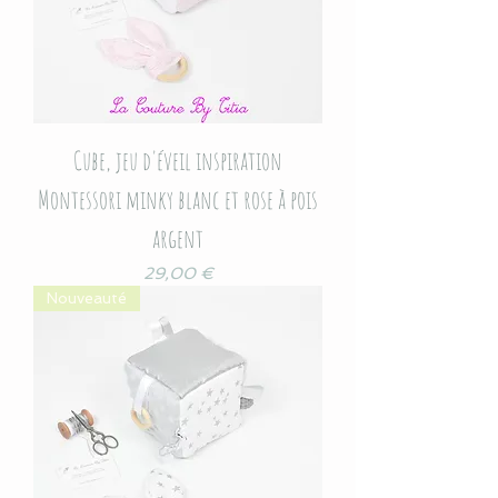
Cube, jeu d'éveil inspiration
Montessori minky blanc et rose à pois
argent
Prix
29,00 €
Nouveauté