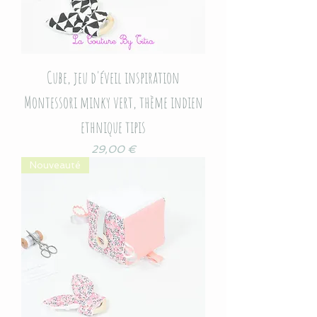
Cube, jeu d'éveil inspiration
Montessori minky vert, thème indien
ethnique tipis
Prix
29,00 €
Nouveauté