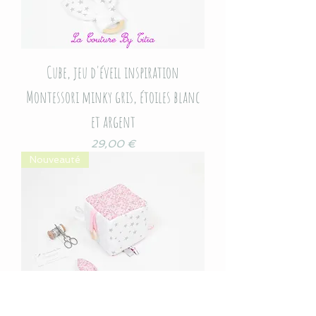
Cube, jeu d'éveil inspiration
Montessori minky gris, étoiles blanc
et argent
Prix
29,00 €
Nouveauté