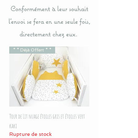
Conformément à leur souhait
l'envoi se fera en une seule fois,
directement chez eux.
* * Déjà Offert * *
Tour de Lit nuage étoiles gris et étoiles vert
kaki
Rupture de stock