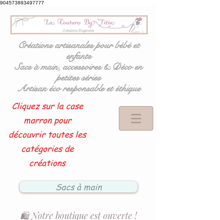
904573893497777
Créations artisanales pour bébé et
enfants
Sacs à main, accessoires & Déco en
petites séries
Artisan éco responsable et éthique
Cliquez sur la case
marron pour
découvrir toutes les
catégories de
créations
Sacs à main
🛍️ Notre boutique est ouverte !