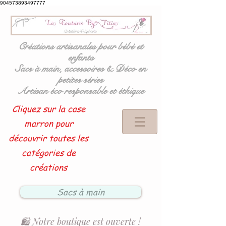
904573893497777
Créations artisanales pour bébé et
enfants
Sacs à main, accessoires & Déco en
petites séries
Artisan éco responsable et éthique
Cliquez sur la case
marron pour
découvrir toutes les
catégories de
créations
Sacs à main
🛍️ Notre boutique est ouverte !