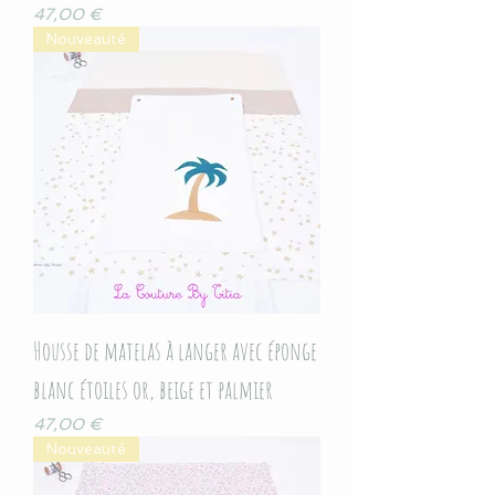
Prix
47,00 €
Nouveauté
Housse de matelas à langer avec éponge
blanc étoiles or, beige et palmier
Prix
47,00 €
Nouveauté