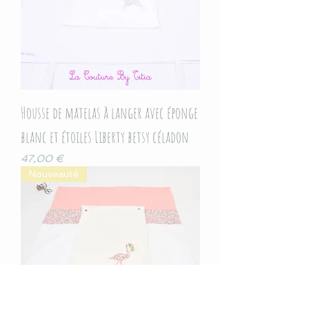
Housse de matelas à langer avec éponge
blanc et étoiles Liberty betsy céladon
Prix
47,00 €
Nouveauté