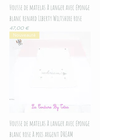
Housse de matelas à langer avec éponge
blanc renard Liberty Wiltshire rose
Prix
47,00 €
Nouveauté
Housse de matelas à langer avec éponge
blanc rose à pois argent DREAM