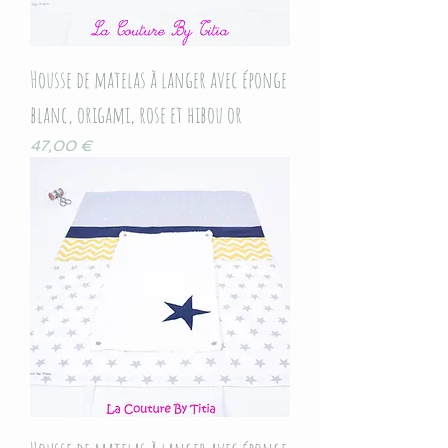
Housse de matelas à langer avec éponge
blanc, origami, rose et hibou or
Prix
47,00 €