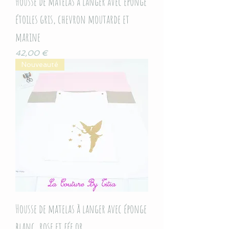
Housse de matelas à langer avec éponge
étoiles gris, chevron moutarde et
marine
Prix
42,00 €
Nouveauté
Housse de matelas à langer avec éponge
blanc, rose et fée or