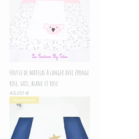
Housse de matelas à langer avec éponge
rose, gris, blanc et rose
Prix
43,00 €
Nouveauté