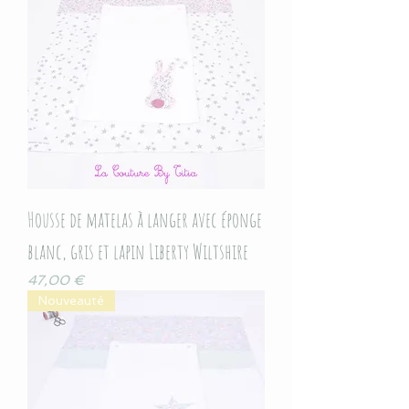
Housse de matelas à langer avec éponge
blanc, gris et lapin Liberty Wiltshire
Prix
47,00 €
Nouveauté