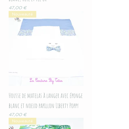
Prix
47,00 €
Nouveauté
Housse de matelas à langer avec éponge
blanc et noeud papillon Liberty Poppy
Prix
47,00 €
Nouveauté