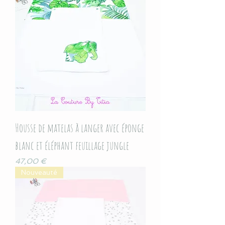
Housse de matelas à langer avec éponge
blanc et éléphant feuillage jungle
Prix
47,00 €
Nouveauté