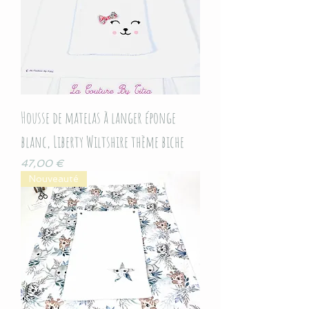
Housse de matelas à langer éponge
blanc, Liberty Wiltshire thème biche
Prix
47,00 €
Nouveauté