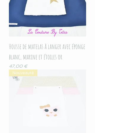
Housse de matelas à langer avec éponge
blanc, marine et étoiles or
Prix
47,00 €
Nouveauté