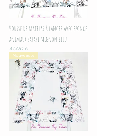
Housse de matelas à langer avec éponge
animaux safari mignon bleu
Prix
47,00 €
Nouveauté