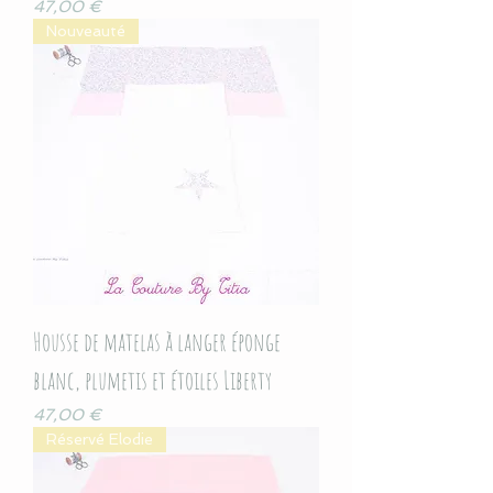
Prix
47,00 €
Nouveauté
Housse de matelas à langer éponge
blanc, plumetis et étoiles Liberty
Prix
47,00 €
Réservé Elodie