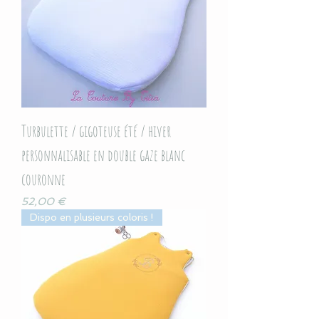
Turbulette / gigoteuse été / hiver
personnalisable en double gaze blanc
couronne
Prix
52,00 €
Dispo en plusieurs coloris !