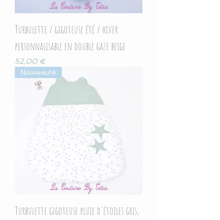
Turbulette / gigoteuse été / hiver
personnalisable en double gaze beige
Prix
52,00 €
Nouveauté
Turbulette gigoteuse pluie d'étoiles gris,