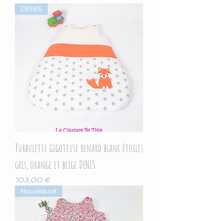
DENIS
Turbulette gigoteuse renard blanc étoiles
gris, orange et beige DENIS
Prix
103,00 €
Nouveauté