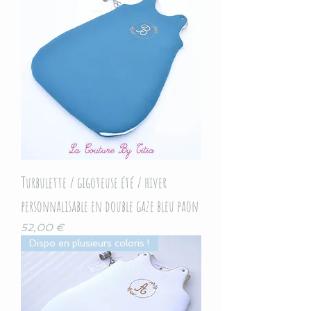
Turbulette / gigoteuse été / hiver
personnalisable en double gaze bleu paon
Prix
52,00 €
Dispo en plusieurs coloris !