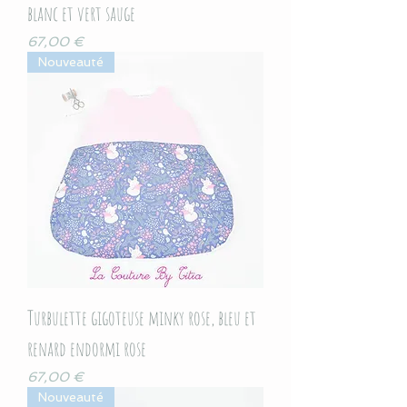
blanc et vert sauge
Prix
67,00 €
Nouveauté
Turbulette gigoteuse minky rose, bleu et
renard endormi rose
Prix
67,00 €
Nouveauté