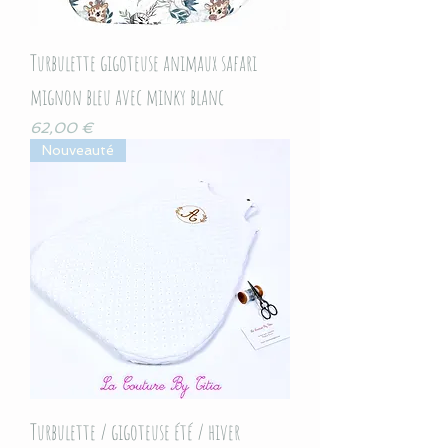
Turbulette gigoteuse animaux safari
mignon bleu avec minky blanc
Prix
62,00 €
Nouveauté
Turbulette / gigoteuse été / hiver