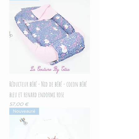
Réducteur bébé - Nid de bébé - cocon bébé
bleu et renard endormi rose
Prix
57,00 €
Nouveauté