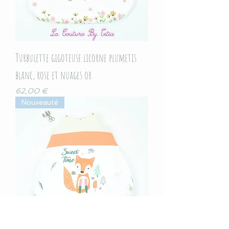
Turbulette gigoteuse licorne plumetis
blanc, rose et nuages or
Prix
62,00 €
Nouveauté