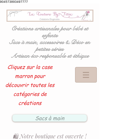
904573893497777
Créations artisanales pour bébé et
enfants
Sacs à main, accessoires & Déco en
petites séries
Artisan éco responsable et éthique
Cliquez sur la case
marron pour
découvrir toutes les
catégories de
créations
Sacs à main
🛍️ Notre boutique est ouverte !