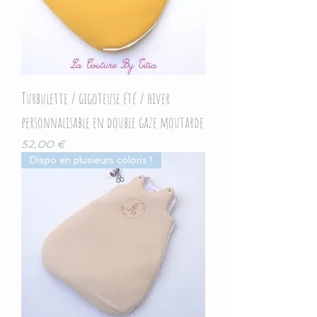
Turbulette / gigoteuse été / hiver
personnalisable en double gaze moutarde
Prix
52,00 €
Dispo en plusieurs coloris !