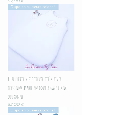
Prix
52,00 €
Dispo en plusieurs coloris !
Turbulette / gigoteuse été / hiver
personnalisable en double gaze blanc
couronne
Prix
52,00 €
Dispo en plusieurs coloris !