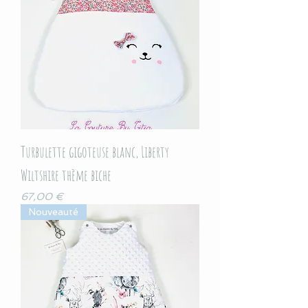
Turbulette gigoteuse blanc, Liberty
Wiltshire thème biche
Prix
67,00 €
Nouveauté