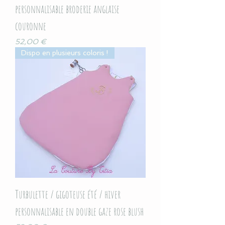
personnalisable broderie anglaise
couronne
Prix
52,00 €
Dispo en plusieurs coloris !
Turbulette / gigoteuse été / hiver
personnalisable en double gaze rose blush