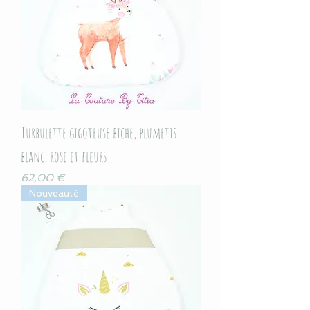
Turbulette gigoteuse biche, plumetis
blanc, rose et fleurs
Prix
62,00 €
Nouveauté