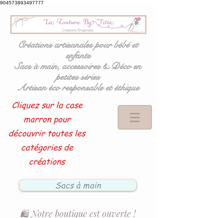
904573893497777
Créations artisanales pour bébé et
enfants
Sacs à main, accessoires & Déco en
petites séries
Artisan éco responsable et éthique
Cliquez sur la case
marron pour
découvrir toutes les
catégories de
créations
Sacs à main
🛍️ Notre boutique est ouverte !