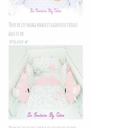
Tour de Lit nuage koala et gigoteuse étoiles
gris et or
Prix
173,00 €