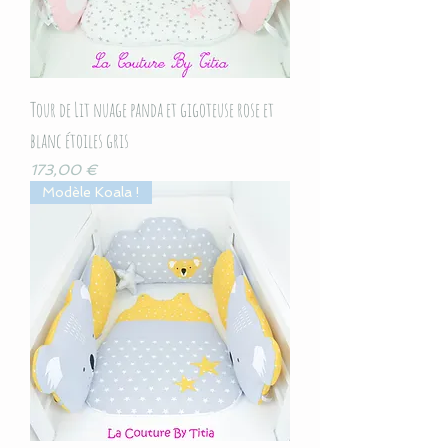
Tour de Lit nuage panda et gigoteuse rose et
blanc étoiles gris
Prix
173,00 €
Modèle Koala !