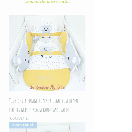
l'envoi de votre colis.
Tour de Lit nuage koala et gigoteuse blanc
étoiles gris et koala jaune moutarde
Prix
173,00 €
Nouveauté