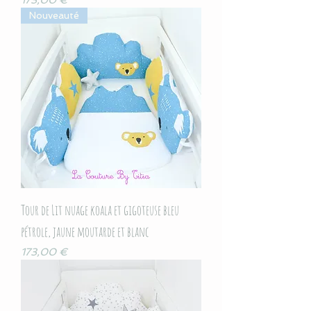
173,00 €
Nouveauté
Tour de Lit nuage koala et gigoteuse bleu
pétrole, jaune moutarde et blanc
Prix
173,00 €