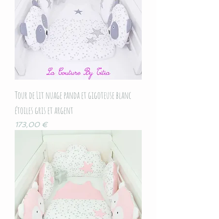
Tour de Lit nuage panda et gigoteuse blanc
étoiles gris et argent
Prix
173,00 €