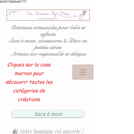
904573893497777
Créations artisanales pour bébé et
enfants
Sacs à main, accessoires & Déco en
petites séries
Artisan éco responsable et éthique
Cliquez sur la case
marron pour
découvrir toutes les
catégories de
créations
Sacs à main
🛍️ Notre boutique est ouverte !