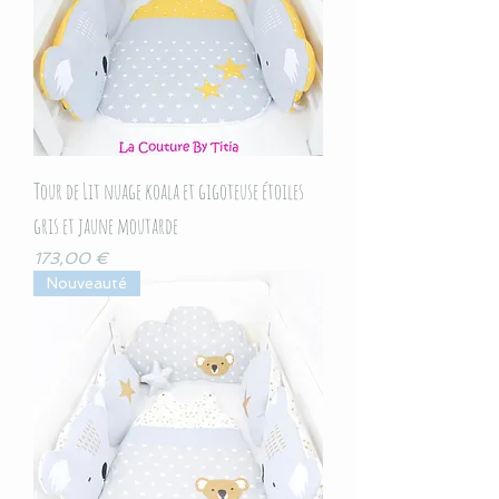
Tour de Lit nuage koala et gigoteuse étoiles
gris et jaune moutarde
Prix
173,00 €
Nouveauté