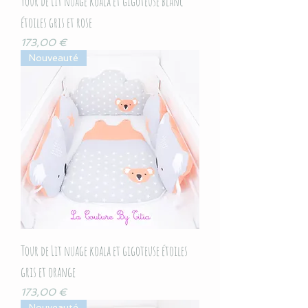
Tour de Lit nuage koala et gigoteuse blanc
étoiles gris et rose
Prix
173,00 €
Nouveauté
Tour de Lit nuage koala et gigoteuse étoiles
gris et orange
Prix
173,00 €
Nouveauté