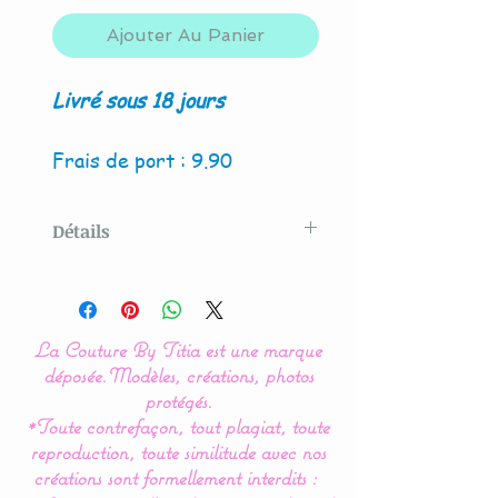
Ajouter Au Panier
Livré sous 18 jours
Frais de port : 9.90
Détails
Modèle original créé par La
Couture By Titia
La Couture By Titia est une marque
Possibilité de création avec
déposée.
Modèles, créations, photos
4 hiboux et/ou renard.
protégés.
*Toute contrefaçon, tout plagiat, toute
reproduction, toute similitude avec nos
Ce tour de Lit nuage hibou
créations sont formellement interdits :
ou chouette est composé