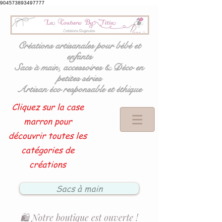
904573893497777
Créations artisanales pour bébé et
enfants
Sacs à main, accessoires & Déco en
petites séries
Artisan éco responsable et éthique
Cliquez sur la case
marron pour
découvrir toutes les
catégories de
créations
Sacs à main
🛍️ Notre boutique est ouverte !