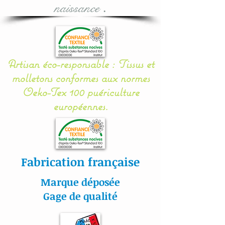
naissance
.
L'utilisation des produits
vendus par la boutique
Artisan éco-responsable : Tissus et
reste sous l'entière
molletons conformes aux normes
responsabilité de l'adulte.
Oeko-Tex 100 puériculture
La vigilance de l'adulte
européennes.
reste la meilleure règle de
sécurité pour les petits.
Entreprise éco-
responsable et éthique :
Fabrication française
tous nos tissus utilisés sont
produits de manière
Marque déposée
responsable
Gage de qualité
en respectant les
travailleurs et