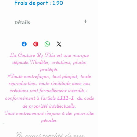
Frais de port : 1.90
Détails
La Couture By Titia,
artisan éco-responsable et
éthique
La Couture By Titia est une marque
déposée.
Modèles, créations, photos
Offrez à votre bébé
le
protégés.
*Toute contrefaçon, tout plagiat, toute
soulagement naturel
de la
reproduction, toute similitude avec nos
douleur dentaire avec
créations sont formellement interdits :
notre hochet de dentition
conformément
à l’article
du code
L111-1
en bois et crochet - une
de propriété intellectuelle.
alternative sûre et durable
Tout contrevenant s'expose à des poursuites
aux jouets en plastique !
pénales.
* Bois de hêtre non traité
La quasi totalité de mes