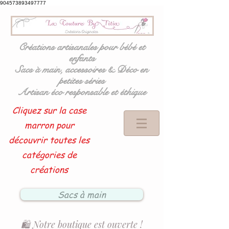
904573893497777
Créations artisanales pour bébé et
enfants
Sacs à main, accessoires & Déco en
petites séries
Artisan éco responsable et éthique
Cliquez sur la case
marron pour
découvrir toutes les
catégories de
créations
Sacs à main
🛍️ Notre boutique est ouverte !