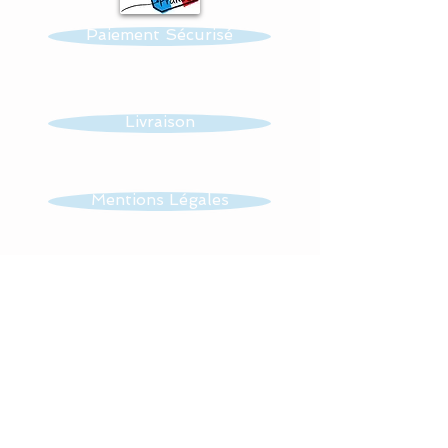
l'environnement.
Paiement Sécurisé
#lacouturebytitia
#faitmain #madeinfrance
#cadeaudenaissance
Livraison
#plaisir #bébé
#hochetdedentition #couv
erturebébé #artisanat
Mentions Légales
# #hochetanimaux #hoch
etbébé #hochetlapin #tou
CGV
rdelitanimaux #hochetélép
hant #lingedelitjungle #ho
memade #handmade
Contact
#artisan
#fabricationfrancaise
#naissancebébé
#cadeaunaissance