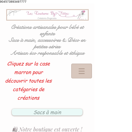
904573893497777
Créations artisanales pour bébé et
enfants
Sacs à main, accessoires & Déco en
petites séries
Artisan éco responsable et éthique
Cliquez sur la case
marron pour
découvrir toutes les
catégories de
créations
Sacs à main
🛍️ Notre boutique est ouverte !