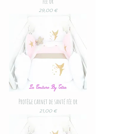
fée or
Prix
29,00 €
Protège carnet de santé fée or
Prix
21,00 €