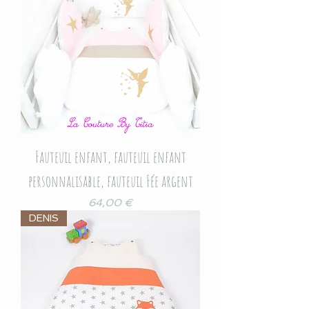
Fauteuil enfant, fauteuil enfant
personnalisable, fauteuil Fée argent
Prix
64,00 €
DENIS