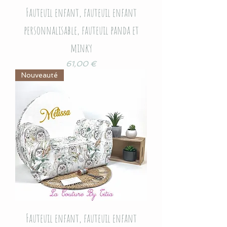
Fauteuil enfant, fauteuil enfant
personnalisable, fauteuil panda et
minky
Prix
61,00 €
Nouveauté
Fauteuil enfant, fauteuil enfant