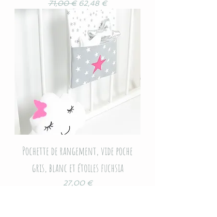
Prix original
Prix promotionnel
71,00 €
62,48 €
Pochette de rangement, vide poche
gris, blanc et étoiles fuchsia
Prix
27,00 €