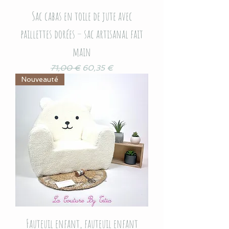
Sac cabas en toile de jute avec
paillettes dorées – sac artisanal fait
main
Prix original
Prix promotionnel
71,00 €
60,35 €
Nouveauté
Fauteuil enfant, fauteuil enfant