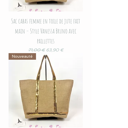
Sac cabas femme en toile de jute fait
main – Style Vanessa Bruno avec
paillettes
Prix original
Prix promotionnel
71,00 €
63,90 €
Nouveauté