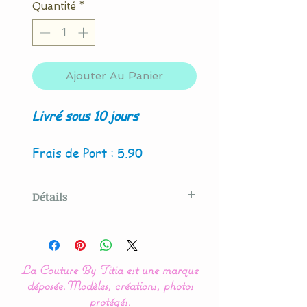
Quantité
*
Ajouter Au Panier
Livré sous 10 jours
Frais de Port : 5.90
Détails
Modèle créé par La Couture
By Titia
La Couture By Titia est une marque
Veilleuse LED Coussin en
déposée.
Modèles, créations, photos
forme de nuage orné d'un
protégés.