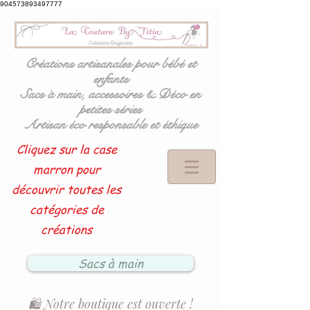
904573893497777
Créations artisanales pour bébé et
enfants
Sacs à main, accessoires & Déco en
petites séries
Artisan éco responsable et éthique
Cliquez sur la case
marron pour
découvrir toutes les
catégories de
créations
Sacs à main
🛍️ Notre boutique est ouverte !