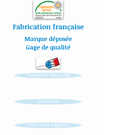
Toutes nos matières sont
certifiées aux normes
Oeko-Tex.
Fabrication française
Marque déposée
#lacouturebytitia#faitmain
Gage de qualité
#madeinfrance#cadeaude
naissance#plaisir#bébé#li
ngedelit#mobilemusical#é
Paiement Sécurisé
veildebébé#décorationenf
ants#baby#papillon#étoil
es#veilleuse#frenchdesign
#baby#lingedelitfaitmain
Livraison
Mentions Légales