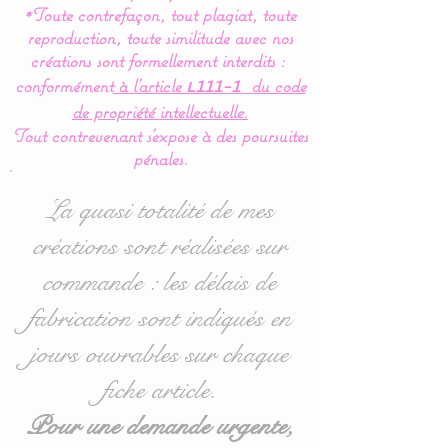
*Toute contrefaçon, tout plagiat, toute
appliqué en feutrine.
reproduction, toute similitude avec nos
créations sont formellement interdits :
Le coussin est équipé d'une
conformément
à l’article
du code
L111-1
guirlande de 10 leds et
de propriété intellectuelle.
fonctionne avec 2 piles LR
Tout contrevenant s'expose à des poursuites
6 (non fournies).
pénales.
La technologie LED offre
La quasi totalité de mes
une qualité de lumière
créations sont réalisées sur
associée à une économie
commande : les délais de
d'énergie.
De plus, les ampoules Led
fabrication sont indiqués en
ne chauffent pas et ne
jours ouvrables sur chaque
présentent aucun danger
fiche article.
pour bébé.
Pour une demande urgente,
Bouton de