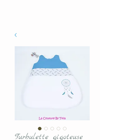
Turbulette gigoteuse