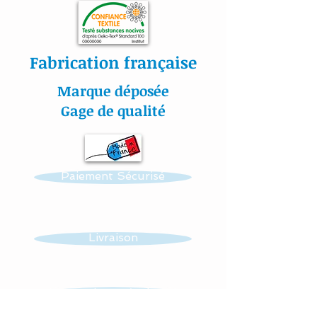
toutes autres créations
dans ce thème : mobile,
guirlande, veilleuse …...
Fabrication française
Marque déposée
Toutes nos matières sont
Gage de qualité
certifiées aux normes
Oeko-Tex.
Paiement Sécurisé
#lacouturebytitia#faitmain
#madeinfrance#cadeaude
naissance#dreamcatch#bé
Livraison
bé#lingedelitattrapereves#
attraperevesfaitmain#tour
delitnuage#tourdelitliberty
Mentions Légales
#baby#tourdelitattrapesre