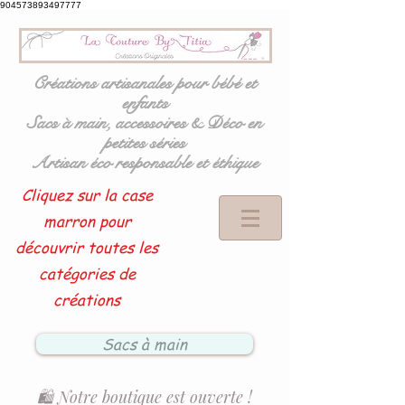
904573893497777
Créations artisanales pour bébé et
enfants
Sacs à main, accessoires & Déco en
petites séries
Artisan éco responsable et éthique
Cliquez sur la case
marron pour
découvrir toutes les
catégories de
créations
Sacs à main
🛍️ Notre boutique est ouverte !