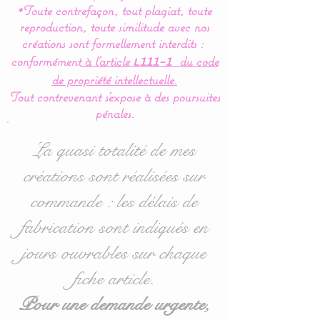
*Toute contrefaçon, tout plagiat, toute
entièrement réalisés en
reproduction, toute similitude avec nos
coton Bio (Made in France)
créations sont formellement interdits :
pour en faire un vrai nid
conformément
à l’article
du code
L111-1
douillé et confortable.
de propriété intellectuelle.
Tout contrevenant s'expose à des poursuites
Pour le confort et le bien
pénales.
être de bébé,la gigoteuse
est entièrement doublée de
La quasi totalité de mes
ouatine ce qui lui donne un
créations sont réalisées sur
moelleux idéal.
commande : les délais de
Cette turbulette gigoteuse
fabrication sont indiqués en
se ferme à l’aide d’une
jours ouvrables sur chaque
fermeture éclair et de
fiche article.
pressions (sur les épaules)
pour un grand confort
Pour une demande urgente,
d'utilisation.