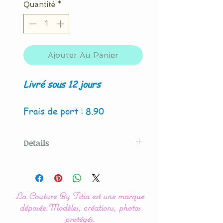
Quantité
*
Ajouter Au Panier
Livré sous 12 jours
Frais de port : 8.90
Details
Modèle original créé par La
Couture By Titia
La Couture By Titia est une marque
Nos modèles de turbulette,
déposée.
Modèles, créations, photos
gigoteuse sont
protégés.