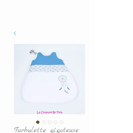
Turbulette gigoteuse