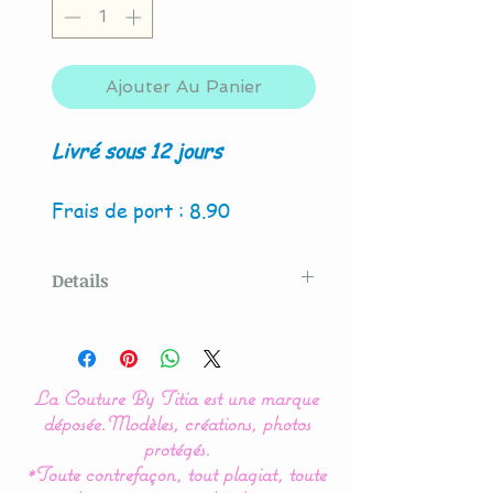
Ajouter Au Panier
Livré sous 12 jours
Frais de port : 8.90
Details
Modèle original créé par La
Couture By Titia
La Couture By Titia est une marque
Nos modèles de turbulette,
déposée.
Modèles, créations, photos
gigoteuse sont
protégés.
*Toute contrefaçon, tout plagiat, toute
entièrement réalisés en