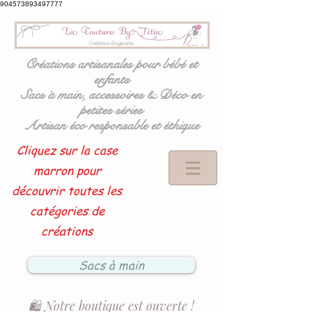
904573893497777
Créations artisanales pour bébé et
enfants
Sacs à main, accessoires & Déco en
petites séries
Artisan éco responsable et éthique
Cliquez sur la case
marron pour
découvrir toutes les
catégories de
créations
Sacs à main
🛍️ Notre boutique est ouverte !