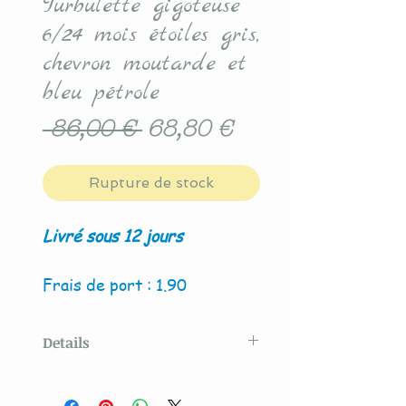
Turbulette gigoteuse
6/24 mois étoiles gris,
chevron moutarde et
bleu pétrole
Prix
Prix
 86,00 € 
68,80 €
original
promotionnel
Rupture de stock
Livré sous 12 jours
Frais de port : 1.90
Details
Modèle original créé par La
Couture By Titia