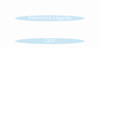
ngedelit#mobilemusical#gi
goteusefaitmain#turbulett
etargent#baby#gigoteuse
Mentions Légales
pailletes#étoiles#turbulett
efaitmain#frenchdesign#d
CGV
oré#glitteror
Contact
Retrouvez toute mon actualité
sur