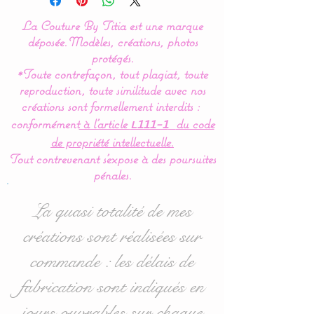
La Couture By Titia est une marque
Nos modèles de turbulette,
déposée.
Modèles, créations, photos
gigoteuse sont
protégés.
*Toute contrefaçon, tout plagiat, toute
entièrement réalisés en
reproduction, toute similitude avec nos
coton Bio (Made in France)
créations sont formellement interdits :
pour en faire un vrai nid
conformément
à l’article
du code
L111-1
douillé et confortable.
de propriété intellectuelle.
Tout contrevenant s'expose à des poursuites
Pour le confort et le bien
pénales.
être de bébé,la gigoteuse
est entièrement doublée de
La quasi totalité de mes
ouatine ce qui lui donne un
créations sont réalisées sur
moelleux idéal.
commande : les délais de
Cette turbulette gigoteuse
fabrication sont indiqués en
se ferme à l’aide d’une
jours ouvrables sur chaque