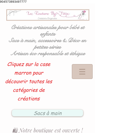
904573893497777
Créations artisanales pour bébé et
enfants
Sacs à main, accessoires & Déco en
petites séries
Artisan éco responsable et éthique
Cliquez sur la case
marron pour
découvrir toutes les
catégories de
créations
Sacs à main
🛍️ Notre boutique est ouverte !