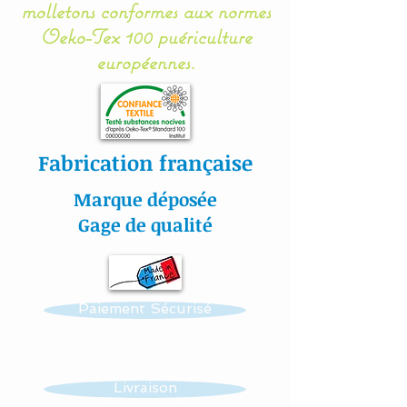
molletons conformes aux normes
couleur et thème.
Oeko-Tex 100 puériculture
européennes.
Réalisation possible de
toutes autres créations
dans ce thème : mobile,
guirlande, veilleuse …...
Fabrication française
Marque déposée
Toutes nos matières sont
Gage de qualité
certifiées aux normes
Oeko-Tex.
Paiement Sécurisé
#lacouturebytitia#faitmain
#madeinfrance#cadeaude
naissance#plaisir#bébé#li
Livraison