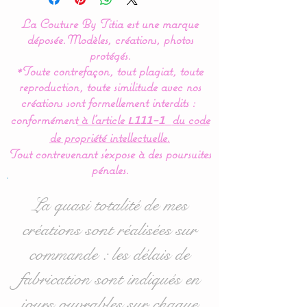
La Couture By Titia est une marque
Nos modèles de turbulette,
déposée.
Modèles, créations, photos
gigoteuse sont
protégés.
*Toute contrefaçon, tout plagiat, toute
entièrement réalisés en
reproduction, toute similitude avec nos
coton Bio (Made in France)
créations sont formellement interdits :
pour en faire un vrai nid
conformément
à l’article
du code
L111-1
douillé et confortable.
de propriété intellectuelle.
Tout contrevenant s'expose à des poursuites
Pour le confort et le bien
pénales.
être de bébé,la gigoteuse
est entièrement doublée de
La quasi totalité de mes
ouatine ce qui lui donne un
créations sont réalisées sur
moelleux idéal.
commande : les délais de
Cette turbulette gigoteuse
fabrication sont indiqués en
se ferme à l’aide d’une
jours ouvrables sur chaque