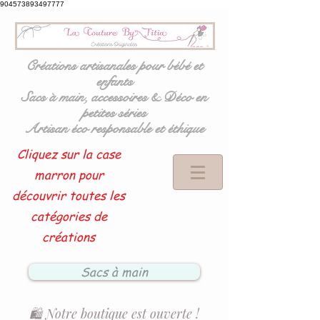
904573893497777
Créations artisanales pour bébé et
enfants
Sacs à main, accessoires & Déco en
petites séries
Artisan éco responsable et éthique
Cliquez sur la case
marron pour
découvrir toutes les
catégories de
créations
Sacs à main
🛍️ Notre boutique est ouverte !