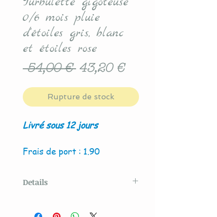
Turbulette gigoteuse
0/6 mois pluie
d'étoiles gris, blanc
et étoiles rose
Prix
Prix
 54,00 € 
43,20 €
original
promotionnel
Rupture de stock
Livré sous 12 jours
Frais de port : 1.90
Details
Modèle original créé par La
Couture By Titia