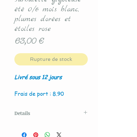
été 0/6 mois blanc,
plumes dorées et
étoiles rose
Prix
63,00 €
Rupture de stock
Livré sous 12 jours
Frais de port : 8.90
Details
Modèle original créé par La
Couture By Titia