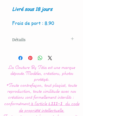
Livré sous 18 jours
Frais de port : 8.90
Détails
Modèle original créé par La
Couture By Titia
La Couture By Titia est une marque
Le tour de Lit est composé
déposée.
Modèles, créations, photos
de 3 coussins ( 60 x 45 cm)
protégés.
*Toute contrefaçon, tout plagiat, toute
: 1 pour la tête de lit et 2
reproduction, toute similitude avec nos
autres pour les côtés.
créations sont formellement interdits :
conformément
à l’article
du code
L111-1
Ce tour de lit Liberty
de propriété intellectuelle.
comporte une poche pour