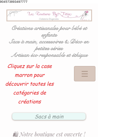
904573893497777
Créations artisanales pour bébé et
enfants
Sacs à main, accessoires & Déco en
petites séries
Artisan éco responsable et éthique
Cliquez sur la case
marron pour
découvrir toutes les
catégories de
créations
Sacs à main
🛍️ Notre boutique est ouverte !