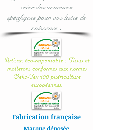
créer des annonces
Hypoallergénique) se qui
assurent une sécurité, une
spécifiques pour vos listes de
douceur et un moelleux à
naissance
.
votre bébé.
Il se noue facilement aux
barreaux du lit grâce à 12
Artisan éco-responsable : Tissus et
petits rubans en sergé
molletons conformes aux normes
coton.
Oeko-Tex 100 puériculture
européennes.
Nos appliqués sont «
cousu mains » et non
thermo- collés ce qui
assure une véritable
Fabrication française
longévité à votre article.
Marque déposée