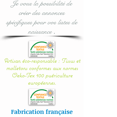
Je vous la possibilité de
votre bébé.
créer des annonces
Il se noue facilement aux
spécifiques pour vos listes de
barreaux du lit grâce à 12
naissance
.
petits rubans en sergé
coton.
Mes appliqués sont «
Artisan éco-responsable : Tissus et
cousu mains » et non
molletons conformes aux normes
thermo- collés ce qui
Oeko-Tex 100 puériculture
assure une véritable
européennes.
longévité à votre article.
Toutes nos
confections sont
Fabrication française
personnalisables : prénom,