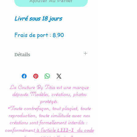
Ajouter Au Panier
Livré sous 18 jours
Frais de port : 8.90
Détails
Modèle original créé par La
Couture By Titia
La Couture By Titia est une marque
Le tour de Lit est composé
déposée.
Modèles, créations, photos
de 3 coussins ( 60 x 45 cm)
protégés.
*Toute contrefaçon, tout plagiat, toute
: 1 pour la tête de lit et 2
reproduction, toute similitude avec nos
autres pour les côtés.
créations sont formellement interdits :
conformément
à l’article
du code
L111-1