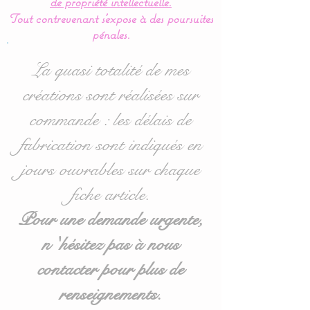
de propriété intellectuelle.
Idéal pour les lits bébés de
Tout contrevenant s'expose à des poursuites
60 x 120 cm mais
pénales.
également disponible en
70/140 : voir options
La quasi totalité de mes
d'achat lors de la
créations sont réalisées sur
validation.
commande : les délais de
Pour toute demande
personnalisée, n'hésitez
fabrication sont indiqués en
pas à me contacter.
jours ouvrables sur chaque
fiche article.
Entièrement réalisé en
coton, les coussins sont
Pour une demande urgente,
molletonnés et doublés
n 'hésitez pas à nous
(100 % ouatine
contacter pour plus de
Hypoallergénique) se qui
assurent une sécurité, une
renseignements.
douceur et un moelleux à