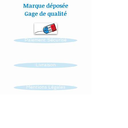
couleur et thème.
Marque déposée
Gage de qualité
Réalisation possible de
toutes autres créations
dans ce thème : mobile,
Paiement Sécurisé
guirlande, veilleuse …...
Toutes mes matières sont
Livraison
certifiées aux normes
Oeko-Tex.
Mentions Légales
#lacouturebytitia#faitmain
CGV
#madeinfrance#cadeaude
naissance#plaisir#bébé#li
ngedelit#mobilemusical#é