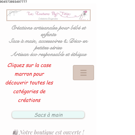
904573893497777
Créations artisanales pour bébé et
enfants
Sacs à main, accessoires & Déco en
petites séries
Artisan éco responsable et éthique
Cliquez sur la case
marron pour
découvrir toutes les
catégories de
créations
Sacs à main
🛍️ Notre boutique est ouverte !