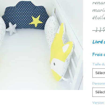
rena
mari
étoil
 117
Livré 
Frais 
Taille du
Sélec
Personn
Sélec
Version