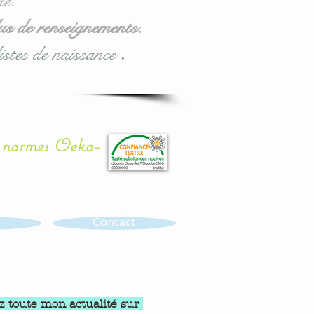
le.
us de renseignements.
istes de naissance
.
x normes Oeko-
Contact
z toute mon actualité sur