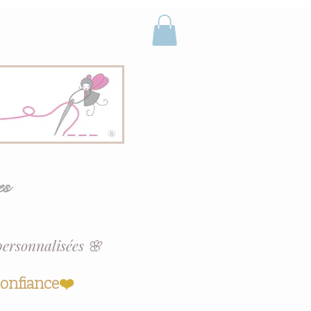
es
personnalisées 🌸
confiance
❤️