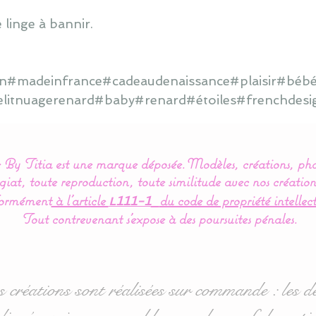
 linge à bannir.
ain#madeinfrance#cadeaudenaissance#plaisir#bébé
elitnuagerenard#baby#renard#étoiles#frenchdesi
By Titia est une marque déposée.
Modèles, créations, pho
iat, toute reproduction, toute similitude avec nos création
ormément
à l’article
du code de propriété intellect
L111-1
Tout contrevenant s'expose à des poursuites pénales.
s créations sont réalisées sur commande : les dé