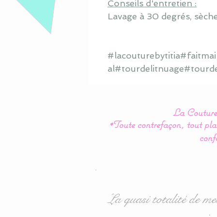
Conseils d'entretien :
Lavage à 30 degrés, sèche
#lacouturebytitia#faitm
al#tourdelitnuage#tourd
La Couture 
*Toute contrefaçon, tout plag
conf
La quasi totalité de me