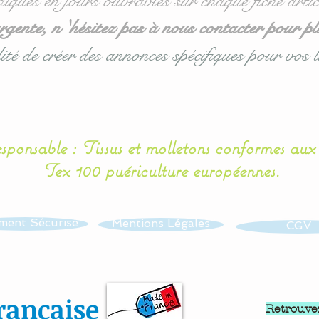
diqués en jours ouvrables sur chaque fiche artic
ente, n 'hésitez pas à nous contacter pour pl
ité de créer des annonces spécifiques pour vos l
esponsable : Tissus et molletons conformes au
Tex 100 puériculture européennes.
ment Sécurisé
Mentions Légales
CGV
rançaise
Retrouve