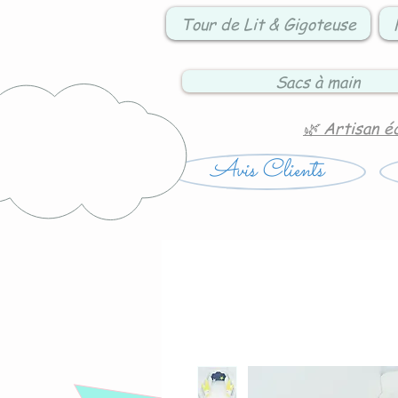
Tour de Lit & Gigoteuse
Sacs à main
🌿 Artisan é
Avis Clients