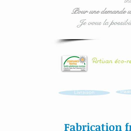
in
Pour une demande urg
Je vous la possibil
Artisan éco-r
Paie
Livraison
Fabrication f