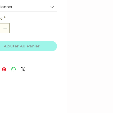
tionner
té
*
Ajouter Au Panier