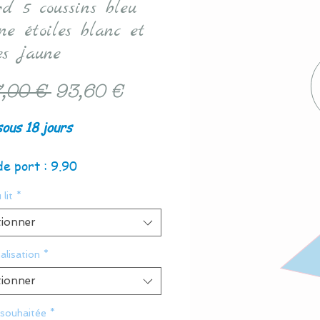
rd 5 coussins bleu
ne étoiles blanc et
es jaune
Prix
Prix
,00 € 
93,60 €
original
promotionnel
sous 18 jours
de port : 9.90
 lit
*
tionner
alisation
*
tionner
 souhaitée
*