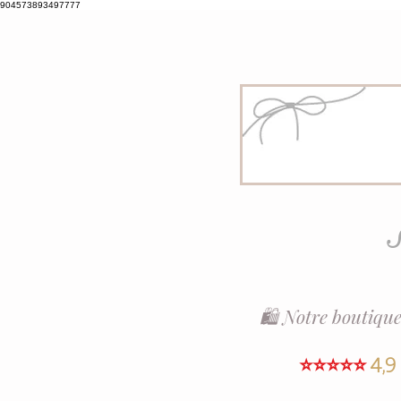
904573893497777
S
🛍️ Notre boutique
⭐⭐⭐⭐⭐
4,9