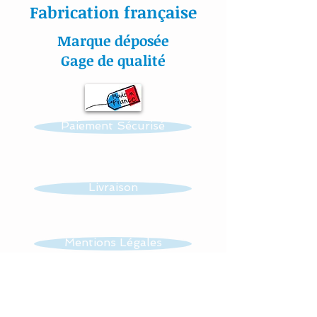
Fabrication française
Entièrement réalisé en
Marque déposée
coton, les coussins sont
Gage de qualité
molletonnés et doublés
(100 % ouatine
Hypoallergénique) se qui
Paiement Sécurisé
assurent une sécurité, une
douceur et un moelleux à
votre bébé.
Livraison
Chaque coussin se noue
facilement aux barreaux du
lit grâce à 2 petits rubans
Mentions Légales
en sergé de coton.
CGV
Nos appliqués sont «