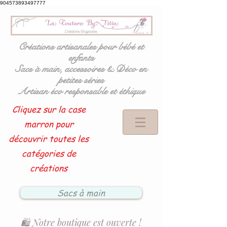
904573893497777
Créations artisanales pour bébé et
enfants
Sacs à main, accessoires & Déco en
petites séries
Artisan éco responsable et éthique
Cliquez sur la case
marron pour
découvrir toutes les
catégories de
créations
Sacs à main
🛍️ Notre boutique est ouverte !