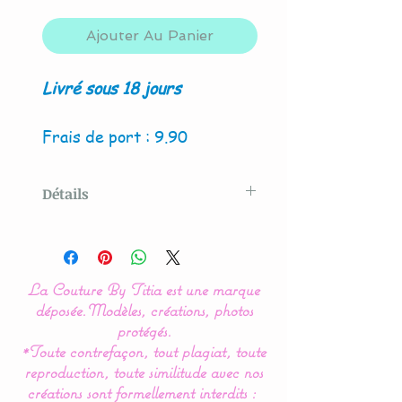
Ajouter Au Panier
Livré sous 18 jours
Frais de port : 9.90
Détails
Modèle original créé par La
Couture By Titia
La Couture By Titia est une marque
Possibilité de création avec
déposée.
Modèles, créations, photos
4 hiboux et/ou renard
protégés.
*Toute contrefaçon, tout plagiat, toute
koala.
reproduction, toute similitude avec nos
créations sont formellement interdits :
Ce tour de Lit nuage