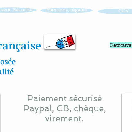
ment Sécurisé
Mentions Légales
CGV
rançaise
Retrouve
osée
lité
Paiement sécurisé
Paypal, CB, chèque,
virement.