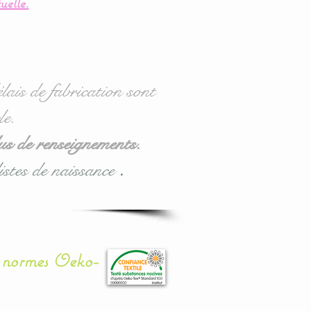
uelle.
lais de fabrication sont
le.
us de renseignements.
istes de naissance
.
x normes Oeko-