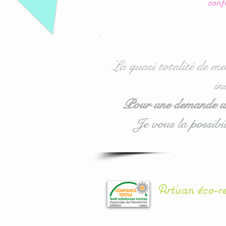
conf
La quasi totalité de me
in
Pour une demande urg
Je vous la possibil
Artisan éco-r