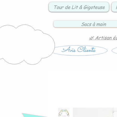
Tour de Lit & Gigoteuse
Sacs à main
🌿 Artisan é
Avis Clients