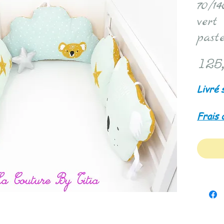
70/1
vert
paste
125
Livré 
Frais 