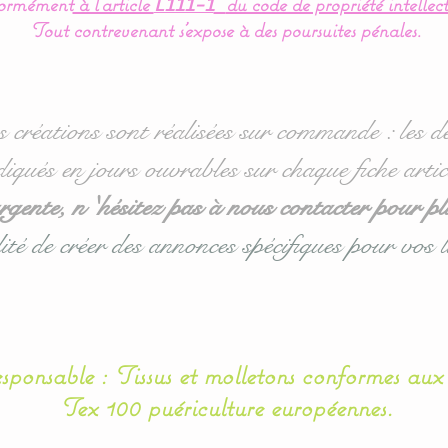
ormément
à l’article
du code de propriété intellect
L111-1
Tout contrevenant s'expose à des poursuites pénales.
s créations sont réalisées sur commande : les dé
diqués en jours ouvrables sur chaque fiche artic
ente, n 'hésitez pas à nous contacter pour pl
ité de créer des annonces spécifiques pour vos l
esponsable : Tissus et molletons conformes au
Tex 100 puériculture européennes.