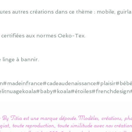
utes autres créations dans ce thème : mobile, guirlan
 certifiées aux normes Oeko-Tex.
 linge à bannir.
ain#madeinfrance#cadeaudenaissance#plaisir#bébé
elitnuagekoala#baby#koala#étoiles#frenchdesign#
By Titia est une marque déposée.
Modèles, créations, pho
iat, toute reproduction, toute similitude avec nos création