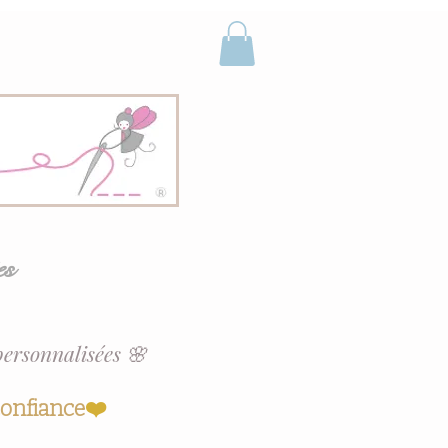
es
personnalisées 🌸
confiance
❤️