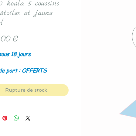
40 koala 5 coussins
 étoiles et jaune
l
Prix
,00 €
sous 18 jours
de port : OFFERTS
Rupture de stock