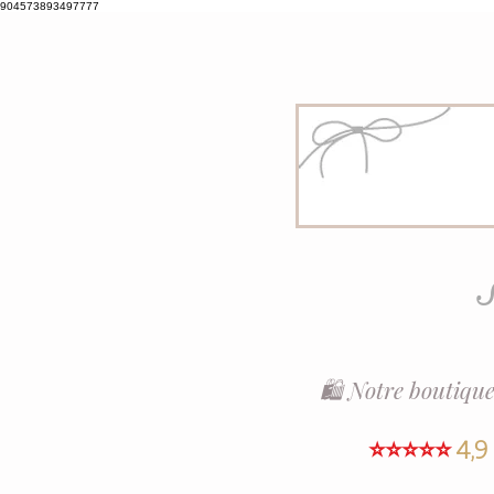
904573893497777
S
🛍️ Notre boutique
⭐⭐⭐⭐⭐
4,9