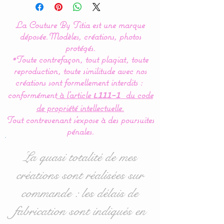
Couture By Titia
La Couture By Titia est une marque
Possibilité de création avec
déposée.
Modèles, créations, photos
4 hiboux et/ou renard.
protégés.
*Toute contrefaçon, tout plagiat, toute
reproduction, toute similitude avec nos
Tour de lit :
créations sont formellement interdits :
Ce tour de Lit nuage hibou
conformément
à l’article
du code
L111-1
ou chouette est composé
de propriété intellectuelle.
de 5 coussins en forme de
Tout contrevenant s'expose à des poursuites
nuages et de
pénales.
hibou/chouette pour une
déco de chambre tout en
La quasi totalité de mes
douceur.
créations sont réalisées sur
commande : les délais de
Dimensions :
- 1 nuage pour la tête de lit
fabrication sont indiqués en
en 60 cm de large x 32 cm