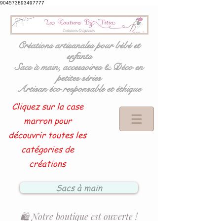
904573893497777
Créations artisanales pour bébé et
enfants
Sacs à main, accessoires & Déco en
petites séries
Artisan éco responsable et éthique
Cliquez sur la case
marron pour
découvrir toutes les
catégories de
créations
Sacs à main
🛍️ Notre boutique est ouverte !