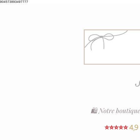
904573893497777
S
🛍️ Notre boutique
⭐⭐⭐⭐⭐
4,9