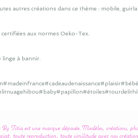
utes autres créations dans ce thème : mobile, guirlan
 certifiées aux normes Oeko-Tex.
 linge à bannir.
ain#madeinfrance#cadeaudenaissance#plaisir#bébé
elitnuagehibou#baby#papillon#étoiles#tourdelit
By Titia est une marque déposée.
Modèles, créations, pho
iat, toute reproduction, toute similitude avec nos création