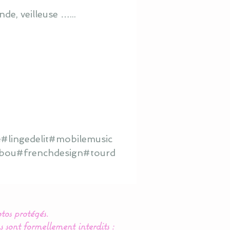
de, veilleuse …...
#lingedelit#mobilemusic
hibou#frenchdesign#tourd
tos protégés.
s sont formellement interdits :