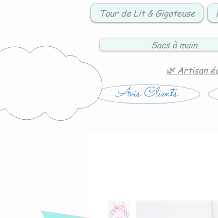
Tour de Lit & Gigoteuse
Sacs à main
🌿 Artisan é
Avis Clients