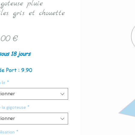
igoteuse pluie
iles gris et chouette
Prix
,00 €
sous 18 jours
de Port : 9.90
 lit
*
tionner
e la gigoteuse
*
tionner
lisation
*