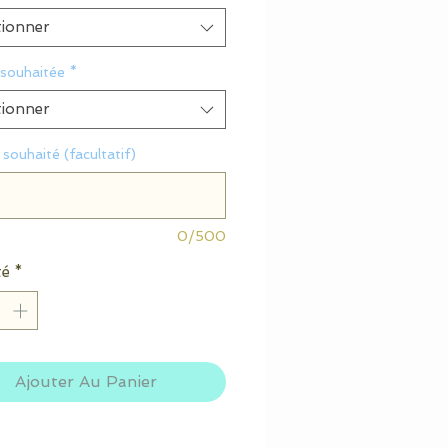
tionner
 souhaitée
*
tionner
souhaité (facultatif)
0/500
té
*
Ajouter Au Panier