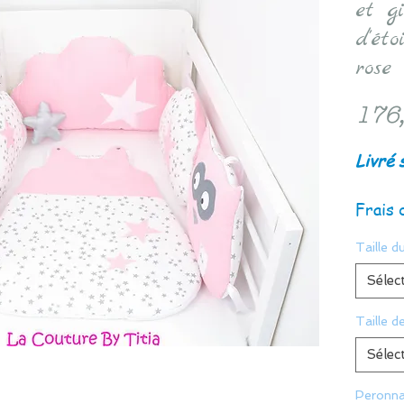
et g
d'éto
rose
176
Livré 
Frais 
Taille du
Sélec
Taille d
Sélec
Peronna