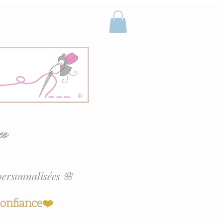
es
personnalisées 🌸
confiance
❤️