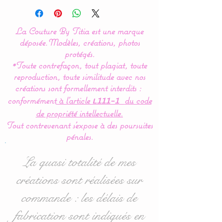
Couture By Titia
La Couture By Titia est une marque
Possibilité de création avec
déposée.
Modèles, créations, photos
4 hiboux et/ou renard.
protégés.
*Toute contrefaçon, tout plagiat, toute
reproduction, toute similitude avec nos
Tour de lit :
créations sont formellement interdits :
Ce tour de Lit nuage hibou
conformément
à l’article
du code
L111-1
ou chouette est composé
de propriété intellectuelle.
de 5 coussins en forme de
Tout contrevenant s'expose à des poursuites
nuages et de
pénales.
hibou/chouette pour une
déco de chambre tout en
La quasi totalité de mes
douceur.
créations sont réalisées sur
commande : les délais de
Dimensions :
- 1 nuage pour la tête de lit
fabrication sont indiqués en