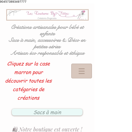
904573893497777
Créations artisanales pour bébé et
enfants
Sacs à main, accessoires & Déco en
petites séries
Artisan éco responsable et éthique
Cliquez sur la case
marron pour
découvrir toutes les
catégories de
créations
Sacs à main
🛍️ Notre boutique est ouverte !