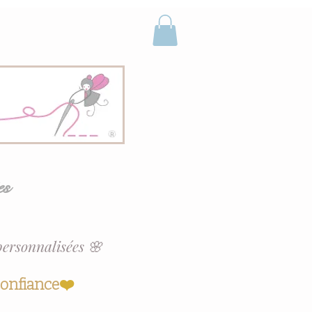
es
personnalisées 🌸
confiance
❤️