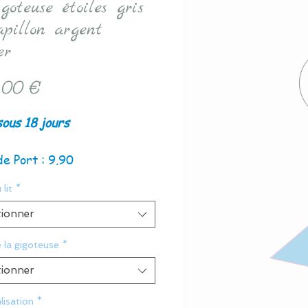
goteuse étoiles gris
apillon argent
er
Prix
,00 €
sous 18 jours
de Port : 9.90
 lit
*
tionner
e la gigoteuse
*
tionner
lisation
*