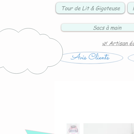
Tour de Lit & Gigoteuse
Sacs à main
🌿 Artisan é
Avis Clients