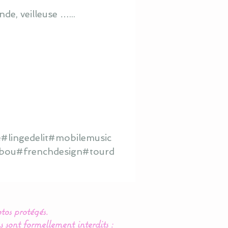
de, veilleuse …...
#lingedelit#mobilemusic
hibou#frenchdesign#tourd
tos protégés.
s sont formellement interdits :