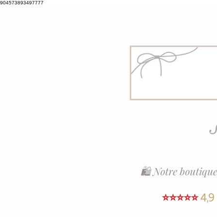
904573893497777
S
🛍️ Notre boutique
⭐⭐⭐⭐⭐
4,9