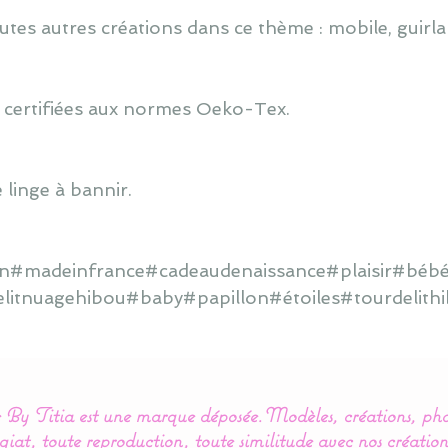
utes autres créations dans ce thème : mobile, guirlan
 certifiées aux normes Oeko-Tex.
 linge à bannir.
ain#madeinfrance#cadeaudenaissance#plaisir#bébé
elitnuagehibou#baby#papillon#étoiles#tourdelit
By Titia est une marque déposée.
Modèles, créations, pho
iat, toute reproduction, toute similitude avec nos création