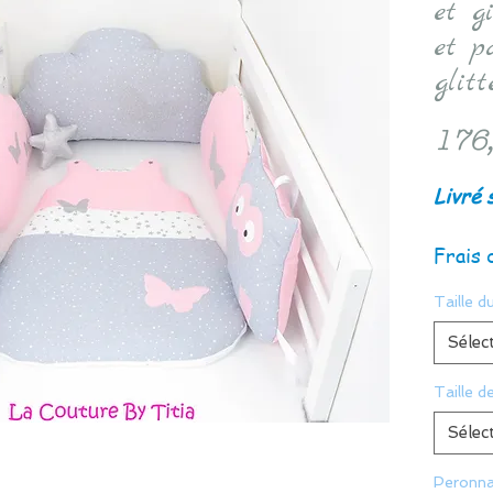
et gi
et p
glitt
176
Livré 
Frais 
Taille du
Sélec
Taille d
Sélec
Peronna