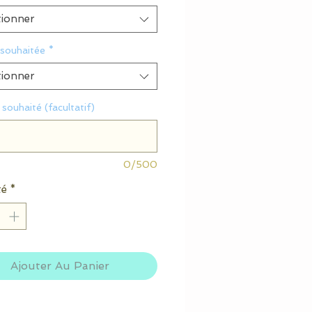
tionner
 souhaitée
*
tionner
souhaité (facultatif)
0/500
té
*
Ajouter Au Panier