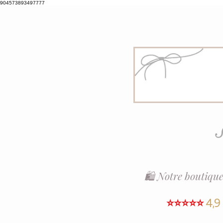
904573893497777
S
🛍️ Notre boutique
⭐⭐⭐⭐⭐
4,9