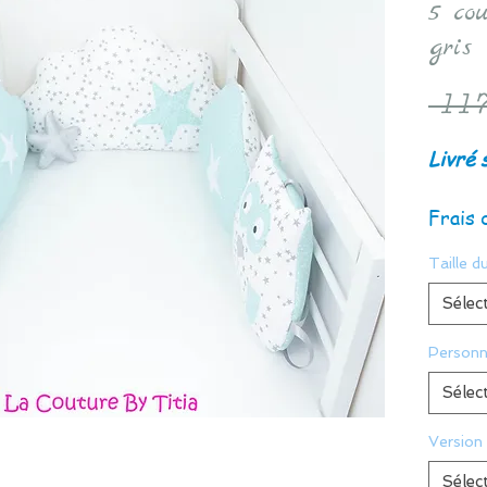
5 cou
gris 
 117
Livré 
Frais 
Taille du
Sélec
Personn
Sélec
Version
Sélec