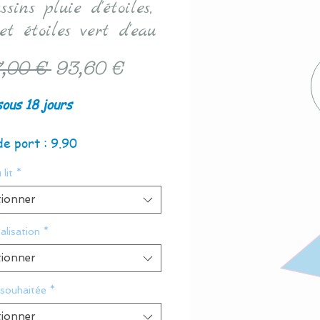
ssins pluie d'étoiles,
et étoiles vert d'eau
Prix
Prix
,00 € 
93,60 €
original
promotionnel
sous 18 jours
de port : 9.90
 lit
*
tionner
alisation
*
tionner
 souhaitée
*
tionner