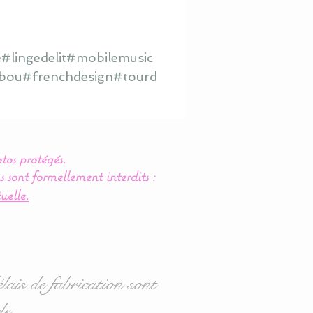
#lingedelit#mobilemusic
hibou#frenchdesign#tourd
tos protégés.
s sont formellement interdits :
uelle.
lais de fabrication sont
le.