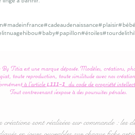
 linge à bannir.
ain#madeinfrance#cadeaudenaissance#plaisir#bébé
elitnuagehibou#baby#papillon#étoiles#tourdelit
By Titia est une marque déposée.
Modèles, créations, pho
iat, toute reproduction, toute similitude avec nos création
ormément
à l’article
du code de propriété intellect
L111-1
Tout contrevenant s'expose à des poursuites pénales.
s créations sont réalisées sur commande : les dé
diqués en jours ouvrables sur chaque fiche artic