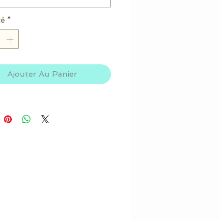
té
*
Ajouter Au Panier