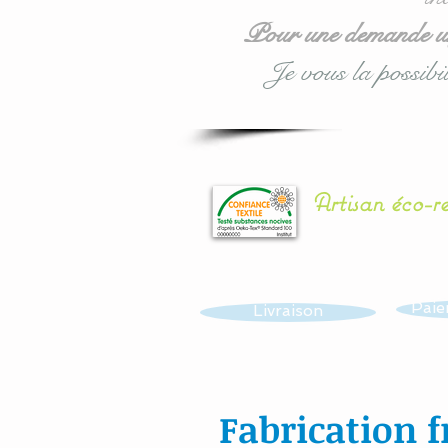
Pour une demande urg
Je vous la possibil
Artisan éco-r
Paie
Livraison
Fabrication f