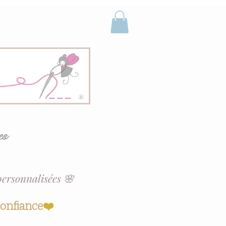
es
personnalisées 🌸
confiance
❤️