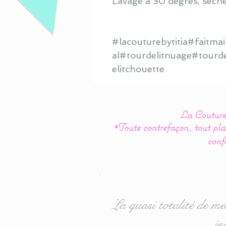
Lavage à 30 degrés, sèche
#lacouturebytitia#faitm
al#tourdelitnuage#tourd
elitchouette
La Couture 
*Toute contrefaçon, tout plag
conf
La quasi totalité de me
in