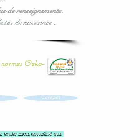
us de renseignements.
istes de naissance
.
x normes Oeko-
Contact
z toute mon actualité sur