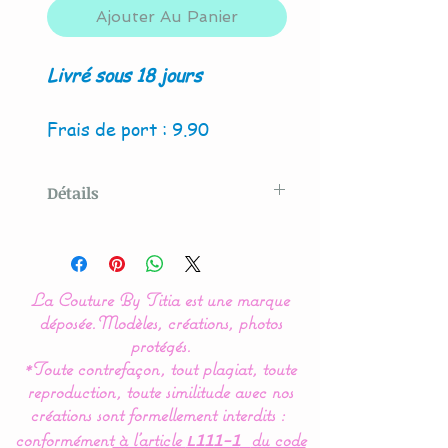
Ajouter Au Panier
Livré sous 18 jours
Frais de port : 9.90
Détails
Modèle original créé par La
Couture By Titia
La Couture By Titia est une marque
Possibilité de création avec
déposée.
Modèles, créations, photos
4 hiboux et/ou renard.
protégés.
*Toute contrefaçon, tout plagiat, toute
reproduction, toute similitude avec nos
Ce tour de Lit nuage hibou
créations sont formellement interdits :
ou chouette est composé
conformément
à l’article
du code
L111-1