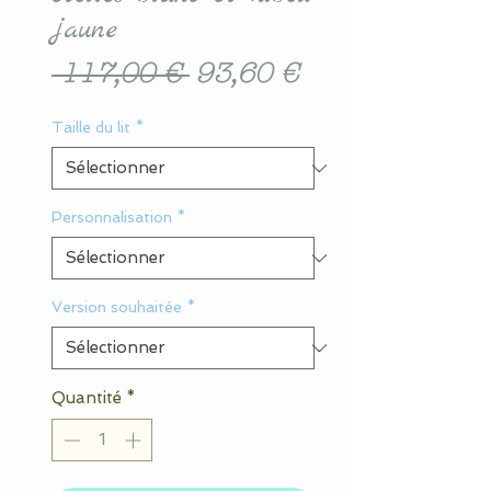
jaune
Prix
Prix
 117,00 € 
93,60 €
original
promotionnel
Taille du lit
*
Personnalisation
*
Version souhaitée
*
Quantité
*