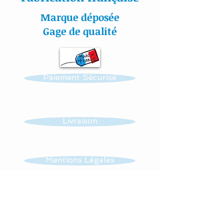
assurent une sécurité, une
Marque déposée
douceur et un moelleux à
Gage de qualité
votre bébé.
Chaque coussin se noue
Paiement Sécurisé
facilement aux barreaux du
lit grâce à 2 petits rubans
en sergé de coton.
Livraison
Nos appliqués sont «
cousu mains » et non
thermo- collés ce qui
Mentions Légales
assure une véritable
longévité à nos créations.
CGV
Pour toute demande