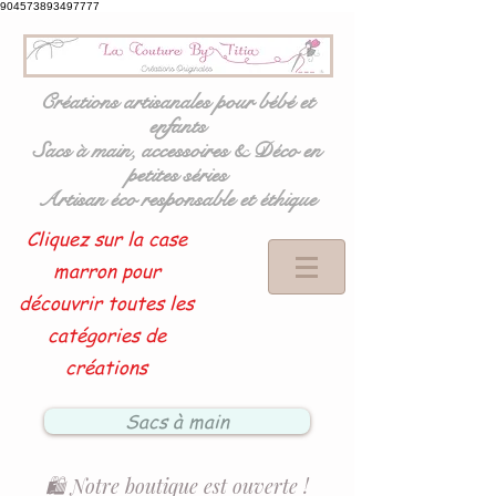
904573893497777
Créations artisanales pour bébé et
enfants
Sacs à main, accessoires & Déco en
petites séries
Artisan éco responsable et éthique
Cliquez sur la case
marron pour
découvrir toutes les
catégories de
créations
Sacs à main
🛍️ Notre boutique est ouverte !