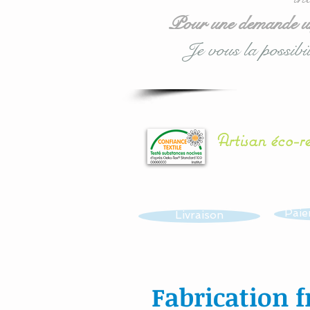
Pour une demande urg
Je vous la possibil
Artisan éco-r
Paie
Livraison
Fabrication f