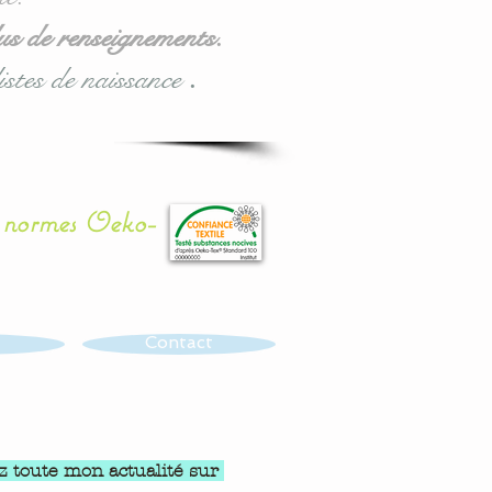
us de renseignements.
istes de naissance
.
x normes Oeko-
Contact
z toute mon actualité sur