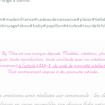
 linge à bannir.
ain#madeinfrance#cadeaudenaissance#plaisir#bébé
elitnuagehibou#baby#papillon#étoiles#tourdelit
By Titia est une marque déposée.
Modèles, créations, pho
iat, toute reproduction, toute similitude avec nos création
ormément
à l’article
du code de propriété intellect
L111-1
Tout contrevenant s'expose à des poursuites pénales.
s créations sont réalisées sur commande : les dé
diqués en jours ouvrables sur chaque fiche artic