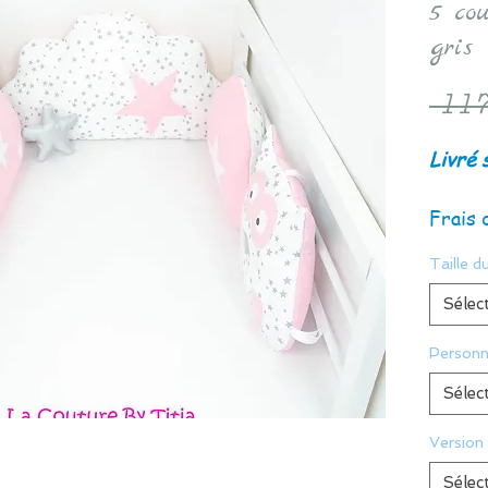
5 cou
gris 
 117
Livré 
Frais 
Taille du
Sélec
Personn
Sélec
Version
Sélec