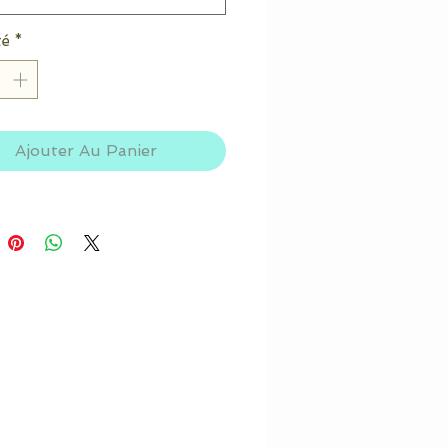
té
*
Ajouter Au Panier