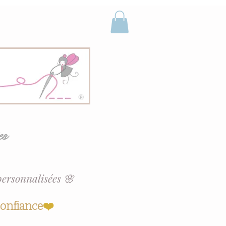
es
personnalisées 🌸
confiance
❤️