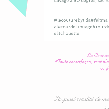
Lavage à 30 degrés, sèche
#lacouturebytitia#faitm
al#tourdelitnuage#tourd
elitchouette
La Couture 
*Toute contrefaçon, tout plag
conf
La quasi totalité de me
in