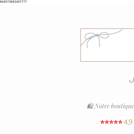
904573893497777
S
🛍️ Notre boutique
⭐⭐⭐⭐⭐
4,9