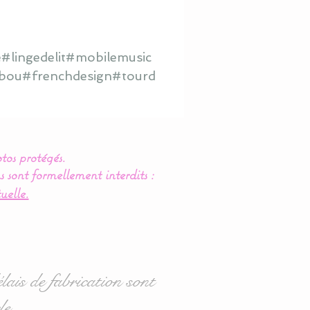
#lingedelit#mobilemusic
hibou#frenchdesign#tourd
tos protégés.
s sont formellement interdits :
uelle.
lais de fabrication sont
le.