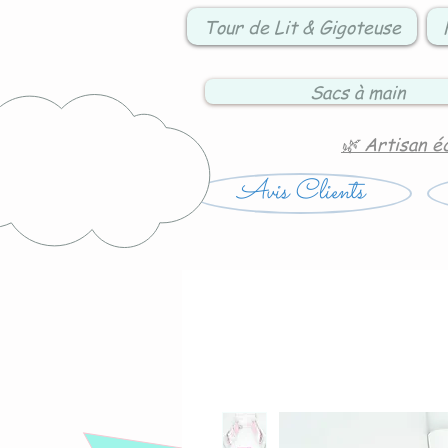
Tour de Lit & Gigoteuse
Sacs à main
🌿 Artisan é
Avis Clients