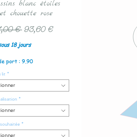
ssins blanc étoiles
et chouette rose
Prix
Prix
,00 € 
93,60 €
original
promotionnel
sous 18 jours
de port : 9.90
 lit
*
tionner
alisation
*
tionner
 souhaitée
*
tionner