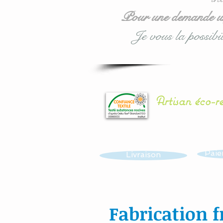
Pour une demande urg
Je vous la possibil
Artisan éco-r
Paie
Livraison
Fabrication f