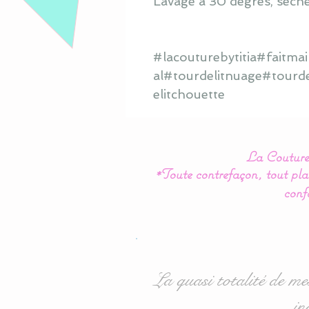
Lavage à 30 degrés, sèche
#lacouturebytitia#faitm
al#tourdelitnuage#tourd
elitchouette
La Couture 
*Toute contrefaçon, tout plag
conf
La quasi totalité de me
in