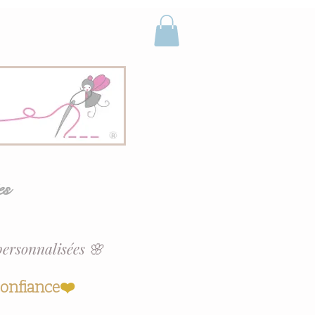
es
personnalisées 🌸
confiance
❤️