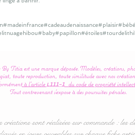
 linge à bannir.
ain#madeinfrance#cadeaudenaissance#plaisir#bébé
elitnuagehibou#baby#papillon#étoiles#tourdelit
By Titia est une marque déposée.
Modèles, créations, pho
iat, toute reproduction, toute similitude avec nos création
ormément
à l’article
du code de propriété intellect
L111-1
Tout contrevenant s'expose à des poursuites pénales.
s créations sont réalisées sur commande : les dé
diqués en jours ouvrables sur chaque fiche artic