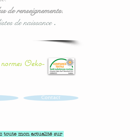
us de renseignements.
istes de naissance
.
x normes Oeko-
Contact
z toute mon actualité sur