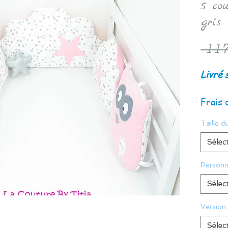
5 cou
gris 
 117
Livré 
Frais 
Taille du
Sélec
Personn
Sélec
Version
Sélec