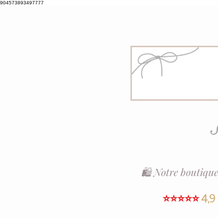
904573893497777
S
🛍️ Notre boutique
⭐⭐⭐⭐⭐
4,9