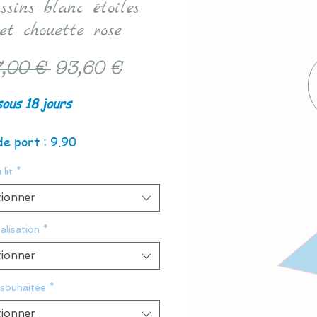
ssins blanc étoiles
et chouette rose
Prix
Prix
,00 € 
93,60 €
original
promotionnel
sous 18 jours
de port : 9.90
 lit
*
tionner
alisation
*
tionner
 souhaitée
*
tionner