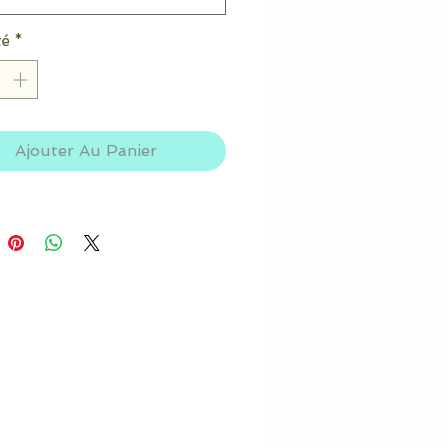
té
*
Ajouter Au Panier