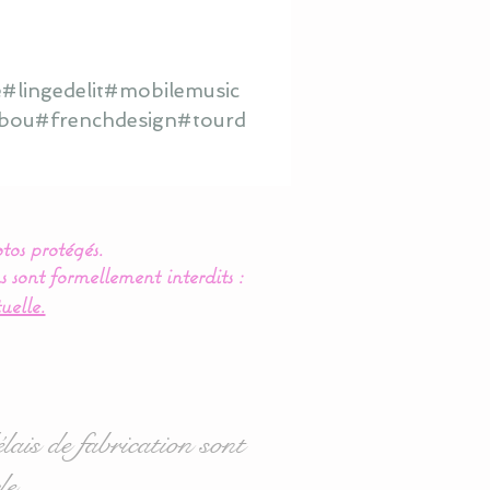
#lingedelit#mobilemusic
hibou#frenchdesign#tourd
tos protégés.
s sont formellement interdits :
uelle.
lais de fabrication sont
le.