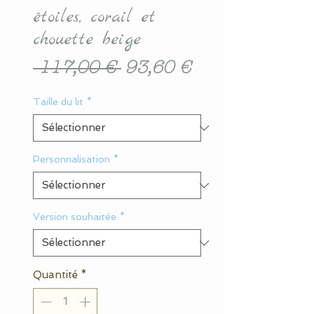
étoiles, corail et
chouette beige
Prix
Prix
 117,00 € 
93,60 €
original
promotionnel
Taille du lit
*
Personnalisation
*
Version souhaitée
*
Quantité
*