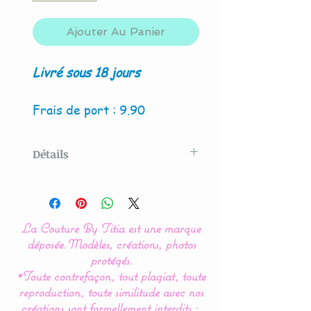
Ajouter Au Panier
Livré sous 18 jours
Frais de port : 9.90
Détails
Modèle original créé par La
Couture By Titia
La Couture By Titia est une marque
Possibilité de création avec
déposée.
Modèles, créations, photos
4 hiboux et/ou renard.
protégés.
*Toute contrefaçon, tout plagiat, toute
reproduction, toute similitude avec nos
Ce tour de Lit nuage hibou
créations sont formellement interdits :