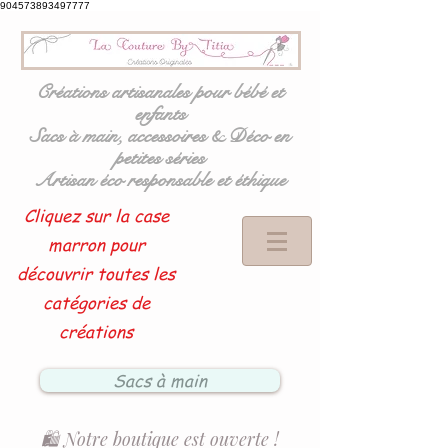
904573893497777
Créations artisanales pour bébé et
enfants
Sacs à main, accessoires & Déco en
petites séries
Artisan éco responsable et éthique
Cliquez sur la case
marron pour
découvrir toutes les
catégories de
créations
Sacs à main
🛍️ Notre boutique est ouverte !