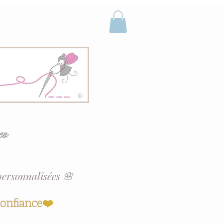
es
personnalisées 🌸
confiance
❤️