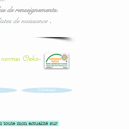
us de renseignements.
istes de naissance
.
x normes Oeko-
Contact
z toute mon actualité sur