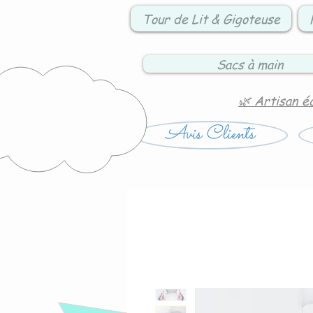
Tour de Lit & Gigoteuse
Sacs à main
🌿 Artisan é
Avis Clients