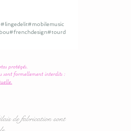
#lingedelit#mobilemusic
hibou#frenchdesign#tourd
tos protégés.
s sont formellement interdits :
uelle.
lais de fabrication sont
le.