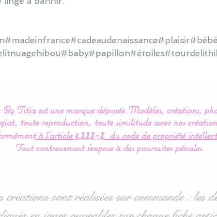
 linge à bannir.
ain#madeinfrance#cadeaudenaissance#plaisir#bébé
elitnuagehibou#baby#papillon#étoiles#tourdelit
By Titia est une marque déposée.
Modèles, créations, pho
iat, toute reproduction, toute similitude avec nos création
ormément
à l’article
du code de propriété intellect
L111-1
Tout contrevenant s'expose à des poursuites pénales.
s créations sont réalisées sur commande : les dé
diqués en jours ouvrables sur chaque fiche artic