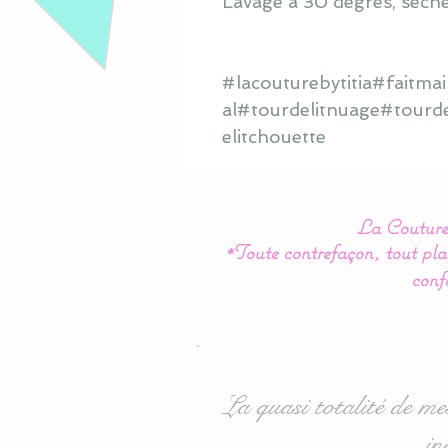
Lavage à 30 degrés, sèche
#lacouturebytitia#faitm
al#tourdelitnuage#tourd
elitchouette
La Couture 
*Toute contrefaçon, tout plag
conf
La quasi totalité de me
in