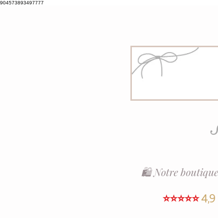
904573893497777
S
🛍️ Notre boutique
⭐⭐⭐⭐⭐
4,9