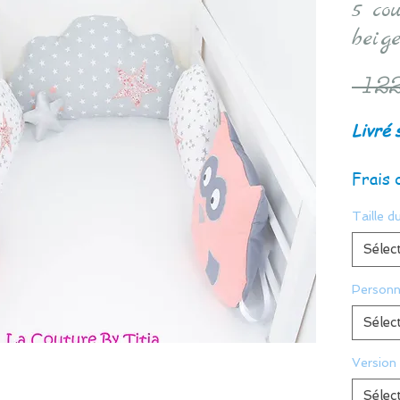
5 cou
beig
 122
Livré 
Frais 
Taille du
Sélec
Personn
Sélec
Version
Sélec