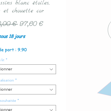
ssins blanc étoiles,
e et chouette cor
Prix
Prix
,00 € 
97,60 €
original
promotionnel
sous 18 jours
de port : 9.90
 lit
*
tionner
alisation
*
tionner
 souhaitée
*
tionner