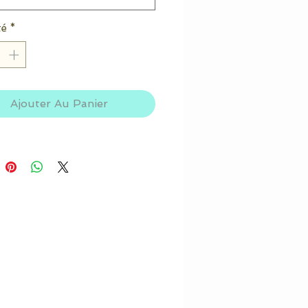
té
*
Ajouter Au Panier