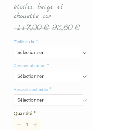
étoiles, beige et
chouette cor
Prix
Prix
 117,00 € 
93,60 €
original
promotionnel
Taille du lit
*
Personnalisation
*
Version souhaitée
*
Quantité
*