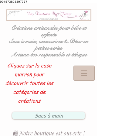
904573893497777
Créations artisanales pour bébé et
enfants
Sacs à main, accessoires & Déco en
petites séries
Artisan éco responsable et éthique
Cliquez sur la case
marron pour
découvrir toutes les
catégories de
créations
Sacs à main
🛍️ Notre boutique est ouverte !