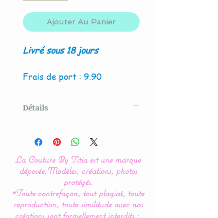
Ajouter Au Panier
Livré sous 18 jours
Frais de port : 9.90
Détails
Modèle original créé par La
Couture By Titia
La Couture By Titia est une marque
Possibilité de création avec
déposée.
Modèles, créations, photos
4 hiboux et/ou renard.
protégés.
*Toute contrefaçon, tout plagiat, toute
reproduction, toute similitude avec nos
Ce tour de Lit nuage hibou
créations sont formellement interdits :