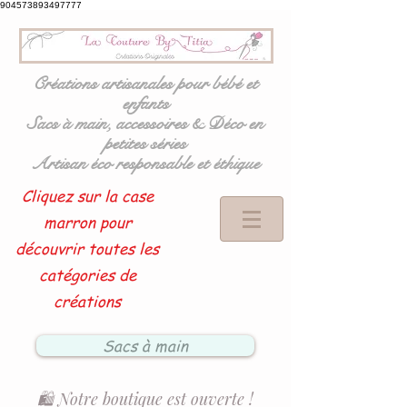
904573893497777
Créations artisanales pour bébé et
enfants
Sacs à main, accessoires & Déco en
petites séries
Artisan éco responsable et éthique
Cliquez sur la case
marron pour
découvrir toutes les
catégories de
créations
Sacs à main
🛍️ Notre boutique est ouverte !