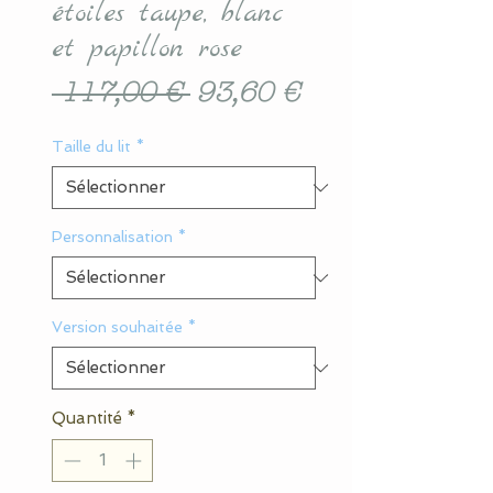
étoiles taupe, blanc
et papillon rose
Prix
Prix
 117,00 € 
93,60 €
original
promotionnel
Taille du lit
*
Personnalisation
*
Version souhaitée
*
Quantité
*