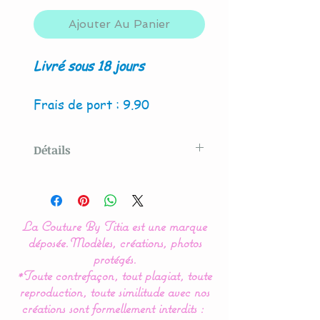
Ajouter Au Panier
Livré sous 18 jours
Frais de port : 9.90
Détails
Modèle original créé par La
Couture By Titia
La Couture By Titia est une marque
Possibilité de création avec
déposée.
Modèles, créations, photos
4 hiboux et/ou renard.
protégés.
*Toute contrefaçon, tout plagiat, toute
reproduction, toute similitude avec nos
Ce tour de Lit nuage hibou
créations sont formellement interdits :
ou chouette est composé