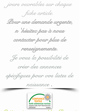
jours ouvrables sur chaque
Idéal pour les lits bébés de
fiche article.
60 x 120 cm mais
également disponible en
Pour une demande urgente,
70/140 : voir options
n 'hésitez pas à nous
d'achat lors de la
contacter pour plus de
validation.
renseignements.
Le plus
: ce tour de lit
Je vous la possibilité de
coussin nuage est
créer des annonces
modulable selon vos
souhaits ou vos envies.
spécifiques pour vos listes de
naissance
.
Pour toute demande
personnalisée, n'hésitez
pas à me contacter.