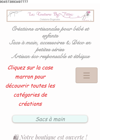
904573893497777
Créations artisanales pour bébé et
enfants
Sacs à main, accessoires & Déco en
petites séries
Artisan éco responsable et éthique
Cliquez sur la case
marron pour
découvrir toutes les
catégories de
créations
Sacs à main
🛍️ Notre boutique est ouverte !