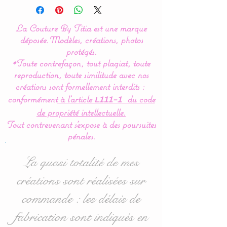
Couture By Titia
La Couture By Titia est une marque
déposée.
Modèles, créations, photos
Tour de lit :
protégés.
*Toute contrefaçon, tout plagiat, toute
Ce tour de Lit est composé
reproduction, toute similitude avec nos
de 5 coussins en forme de
créations sont formellement interdits :
nuages pour une déco de
conformément
à l’article
du code
L111-1
chambre tout en douceur.
de propriété intellectuelle.
Tout contrevenant s'expose à des poursuites
Dimensions :
pénales.
- 1 pour la tête de lit en 60
cm de large x 32 cm haut
La quasi totalité de mes
environ.
créations sont réalisées sur
- 4 pour pour les côtés en
commande : les délais de
40 cm de large x 27 cm
haut environ.
fabrication sont indiqués en