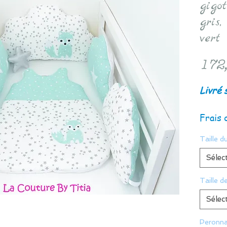
gigot
gris
vert 
172
Livré 
Frais 
Taille du
Sélec
Taille d
Sélec
Peronna