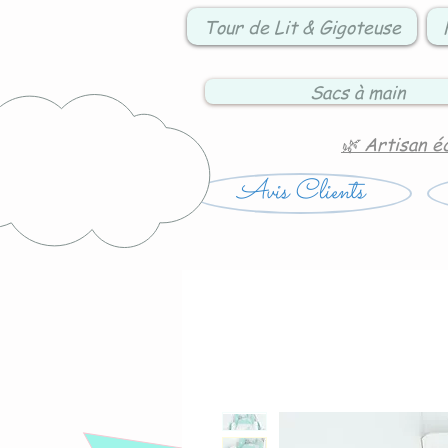
Tour de Lit & Gigoteuse
Sacs à main
🌿 Artisan é
Avis Clients