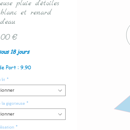
euse pluie d'étoiles
, blanc et renard
d'eau
Prix
,00 €
sous 18 jours
de Port : 9.90
 lit
*
tionner
e la gigoteuse
*
tionner
lisation
*