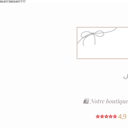
904573893497777
S
🛍️ Notre boutique
⭐⭐⭐⭐⭐
4,9