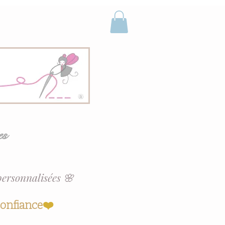
es
personnalisées 🌸
confiance
❤️