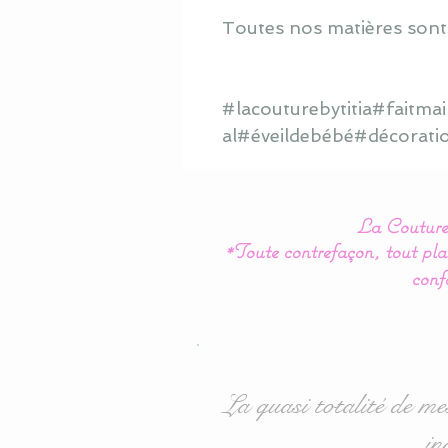
Toutes nos matières sont
#lacouturebytitia#faitm
al#éveildebébé#décorati
La Couture 
*Toute contrefaçon, tout plag
conf
La quasi totalité de me
in