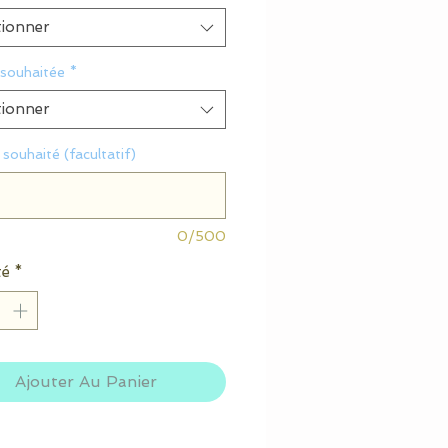
tionner
 souhaitée
*
tionner
souhaité (facultatif)
0/500
té
*
Ajouter Au Panier