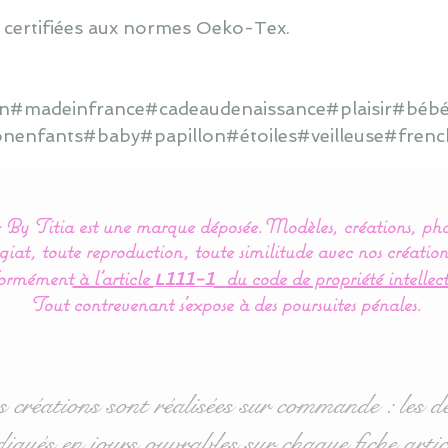
 certifiées aux normes Oeko-Tex.
ain#madeinfrance#cadeaudenaissance#plaisir#bébé
onenfants#baby#papillon#étoiles#veilleuse#frenc
By Titia est une marque déposée.
Modèles, créations, pho
iat, toute reproduction, toute similitude avec nos création
ormément
à l’article
du code de propriété intellect
L111-1
Tout contrevenant s'expose à des poursuites pénales.
s créations sont réalisées sur commande : les dé
diqués en jours ouvrables sur chaque fiche artic