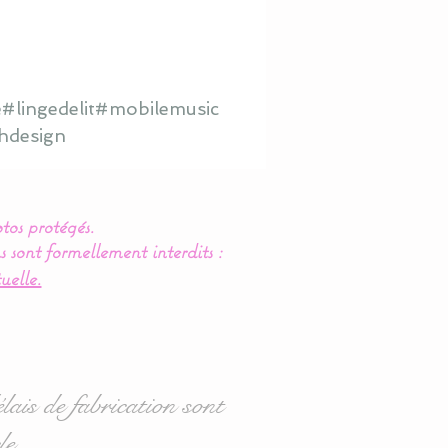
#lingedelit#mobilemusic
hdesign
tos protégés.
s sont formellement interdits :
uelle.
lais de fabrication sont
le.