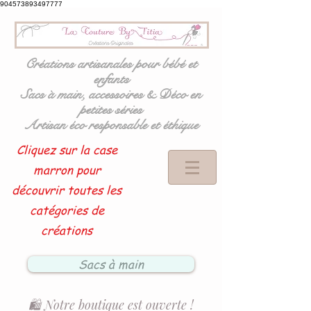
904573893497777
Créations artisanales pour bébé et
enfants
Sacs à main, accessoires & Déco en
petites séries
Artisan éco responsable et éthique
Cliquez sur la case
marron pour
découvrir toutes les
catégories de
créations
Sacs à main
🛍️ Notre boutique est ouverte !