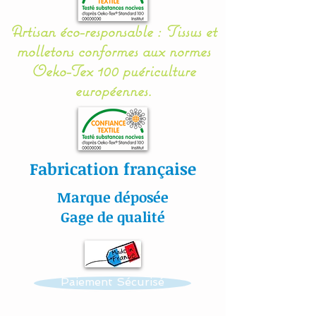
Entièrement réalisé en
Artisan éco-responsable : Tissus et
coton, les coussins sont
molletons conformes aux normes
molletonnés et doublés
Oeko-Tex 100 puériculture
(100 % ouatine
européennes.
Hypoallergénique) se qui
assurent une sécurité, une
douceur et un moelleux à
votre bébé.
Fabrication française
Chaque coussin se noue
Marque déposée
facilement aux barreaux du
Gage de qualité
lit grâce à 2 petits rubans
en sergé de coton.
Paiement Sécurisé
Gigoteuse :
Nos modèles de turbulette,