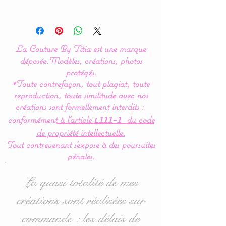
Modèle original créé par La
Couture By Titia
La Couture By Titia est une marque
Tour de lit :
déposée.
Modèles, créations, photos
Ce tour de Lit est composé
protégés.
*Toute contrefaçon, tout plagiat, toute
de 5 coussins en forme de
reproduction, toute similitude avec nos
nuages pour une déco de
créations sont formellement interdits :
chambre tout en douceur.
conformément
à l’article
du code
L111-1
de propriété intellectuelle.
Dimensions :
Tout contrevenant s'expose à des poursuites
- 1 pour la tête de lit en 60
pénales.
cm de large x 32 cm haut
environ.
La quasi totalité de mes
- 4 pour pour les côtés en
créations sont réalisées sur
40 cm de large x 27 cm
commande : les délais de
haut environ.