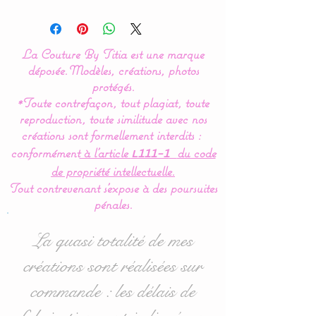
Modèle original créé par La
Couture By Titia
La Couture By Titia est une marque
Tour de lit :
déposée.
Modèles, créations, photos
Ce tour de Lit est composé
protégés.
*Toute contrefaçon, tout plagiat, toute
de 5 coussins en forme de
reproduction, toute similitude avec nos
nuages pour une déco de
créations sont formellement interdits :
chambre tout en douceur.
conformément
à l’article
du code
L111-1
de propriété intellectuelle.
Dimensions :
Tout contrevenant s'expose à des poursuites
- 1 pour la tête de lit en 60
pénales.
cm de large x 32 cm haut
environ.
La quasi totalité de mes
- 4 pour pour les côtés en
créations sont réalisées sur
40 cm de large x 27 cm
commande : les délais de
haut environ.