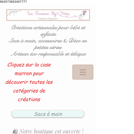
904573893497777
Créations artisanales pour bébé et
enfants
Sacs à main, accessoires & Déco en
petites séries
Artisan éco responsable et éthique
Cliquez sur la case
marron pour
découvrir toutes les
catégories de
créations
Sacs à main
🛍️ Notre boutique est ouverte !