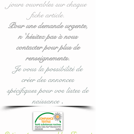
jours ouvrables sur chaque
60 x 120 cm mais
fiche article.
également disponible en
70/140 : voir options
Pour une demande urgente,
d'achat lors de la
n 'hésitez pas à nous
validation.
contacter pour plus de
Le plus
: ce tour de lit
renseignements.
coussin nuage est
Je vous la possibilité de
modulable selon vos
créer des annonces
souhaits ou vos envies.
spécifiques pour vos listes de
Pour toute demande
naissance
.
personnalisée, n'hésitez
pas à me contacter.
Entièrement réalisé en