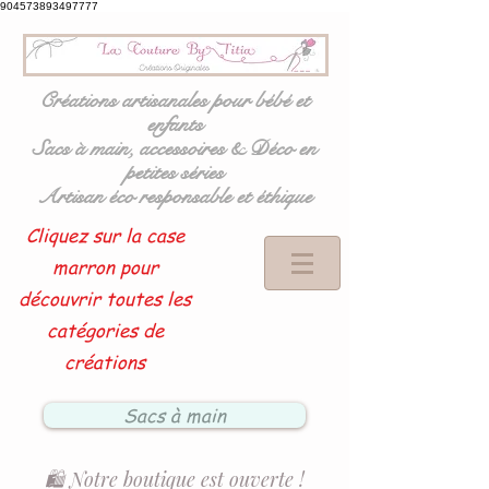
904573893497777
Créations artisanales pour bébé et
enfants
Sacs à main, accessoires & Déco en
petites séries
Artisan éco responsable et éthique
Cliquez sur la case
marron pour
découvrir toutes les
catégories de
créations
Sacs à main
🛍️ Notre boutique est ouverte !