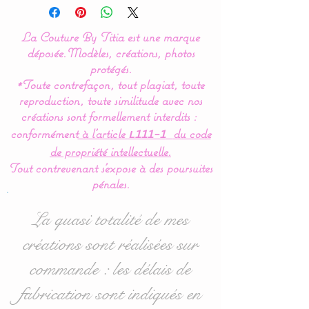
Couture By Titia
La Couture By Titia est une marque
Tour de lit :
déposée.
Modèles, créations, photos
Ce tour de Lit est composé
protégés.
*Toute contrefaçon, tout plagiat, toute
de 5 coussins en forme de
reproduction, toute similitude avec nos
nuages pour une déco de
créations sont formellement interdits :
chambre tout en douceur.
conformément
à l’article
du code
L111-1
de propriété intellectuelle.
Dimensions :
Tout contrevenant s'expose à des poursuites
- 1 pour la tête de lit en 60
pénales.
cm de large x 32 cm haut
environ.
La quasi totalité de mes
- 4 pour pour les côtés en
créations sont réalisées sur
40 cm de large x 27 cm
commande : les délais de
haut environ.
fabrication sont indiqués en
Idéal pour les lits bébés de