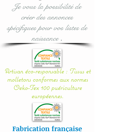
d'achat lors de la
Je vous la possibilité de
validation.
créer des annonces
Pour toute demande
spécifiques pour vos listes de
personnalisée, n'hésitez
naissance
.
pas à me contacter.
Entièrement réalisé en
coton, les coussins sont
Artisan éco-responsable : Tissus et
molletonnés, doublés et
molletons conformes aux normes
rembourrés (100 %
Oeko-Tex 100 puériculture
ouatine Hypoallergénique)
européennes.
ce qui assurent une
sécurité, une douceur et un
moelleux à votre bébé.
Fabrication française
Une mise en place facile et