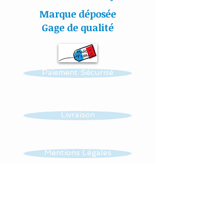
sécurisante : ce tour de lit
Marque déposée
se noue facilement aux
Gage de qualité
barreaux du lit grâce à 2
petits rubans sergé de
satin adapté sur chaque
Paiement Sécurisé
coussin.
Mes appliqués sont «
cousu mains » et non
Livraison
thermo- collés ce qui
assure une véritable
longévité à votre article.
Mentions Légales
Toutes nos
CGV
confections sont
personnalisables : prénom,