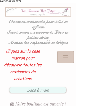
904573893497777
Créations artisanales pour bébé et
enfants
Sacs à main, accessoires & Déco en
petites séries
Artisan éco responsable et éthique
Cliquez sur la case
marron pour
découvrir toutes les
catégories de
créations
Sacs à main
🛍️ Notre boutique est ouverte !