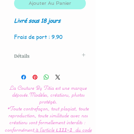
Ajouter Au Panier
Livré sous 18 jours
Frais de port : 9.90
Détails
Modèle original créé par La
Couture By Titia
La Couture By Titia est une marque
Ce tour de Lit est composé
déposée.
Modèles, créations, photos
de 5 coussins en forme de
protégés.
*Toute contrefaçon, tout plagiat, toute
nuages pour une déco de
reproduction, toute similitude avec nos
chambre tout en douceur.
créations sont formellement interdits :
conformément
à l’article
du code
L111-1
Dimensions :