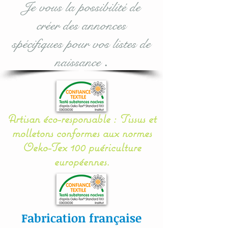
Je vous la possibilité de
validation.
créer des annonces
Pour toute demande
spécifiques pour vos listes de
personnalisée, n'hésitez
naissance
.
pas à me contacter.
Entièrement réalisé en
coton, les coussins sont
Artisan éco-responsable : Tissus et
molletonnés, doublés et
molletons conformes aux normes
rembourrés (100 %
Oeko-Tex 100 puériculture
ouatine Hypoallergénique)
européennes.
ce qui assurent une
sécurité, une douceur et un
moelleux à votre bébé.
Fabrication française
Une mise en place facile et