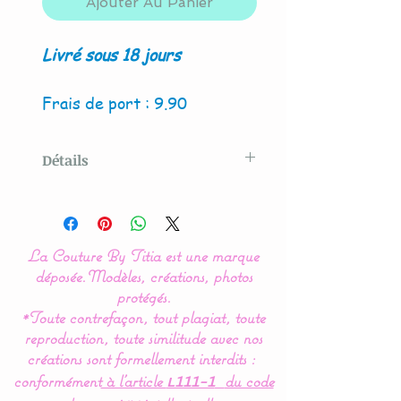
Ajouter Au Panier
Livré sous 18 jours
Frais de port : 9.90
Détails
Modèle original créé par La
Couture By Titia
La Couture By Titia est une marque
Ce tour de Lit est composé
déposée.
Modèles, créations, photos
de 5 coussins en forme de
protégés.
*Toute contrefaçon, tout plagiat, toute
nuages pour une déco de
reproduction, toute similitude avec nos
chambre tout en douceur.
créations sont formellement interdits :
conformément
à l’article
du code
L111-1
Dimensions :