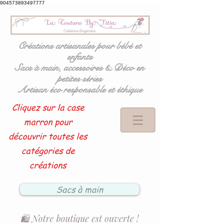
904573893497777
Créations artisanales pour bébé et
enfants
Sacs à main, accessoires & Déco en
petites séries
Artisan éco responsable et éthique
Cliquez sur la case
marron pour
découvrir toutes les
catégories de
créations
Sacs à main
🛍️ Notre boutique est ouverte !