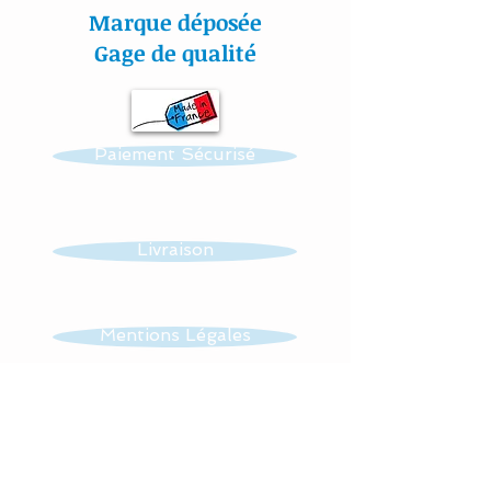
sécurisante : ce tour de lit
Marque déposée
se noue facilement aux
Gage de qualité
barreaux du lit grâce à 2
petits rubans sergé de
satin adapté sur chaque
Paiement Sécurisé
coussin.
Mes appliqués sont «
cousu mains » et non
Livraison
thermo- collés ce qui
assure une véritable
longévité à votre article.
Mentions Légales
Toutes nos
CGV
confections sont
personnalisables : prénom,
couleur et thème.