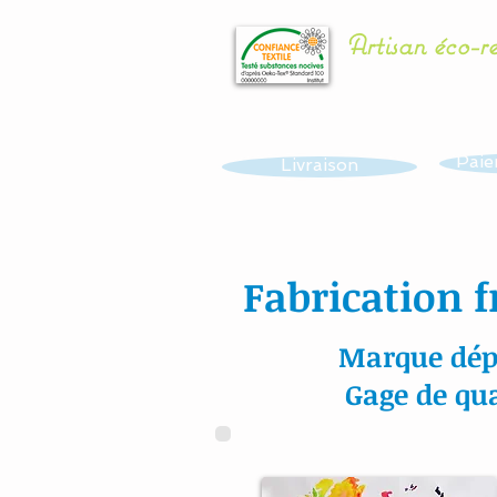
Artisan éco-r
Paie
Livraison
Fabrication f
Marque dép
Gage de qua