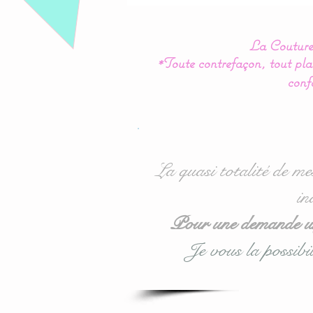
La Couture 
*Toute contrefaçon, tout plag
conf
La quasi totalité de me
in
Pour une demande urg
Je vous la possibil