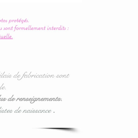
tos protégés.
s sont formellement interdits :
uelle.
lais de fabrication sont
le.
us de renseignements.
istes de naissance
.