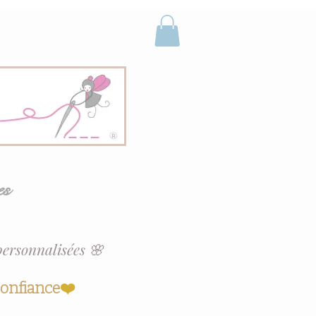
es
personnalisées 🌸
confiance
❤️