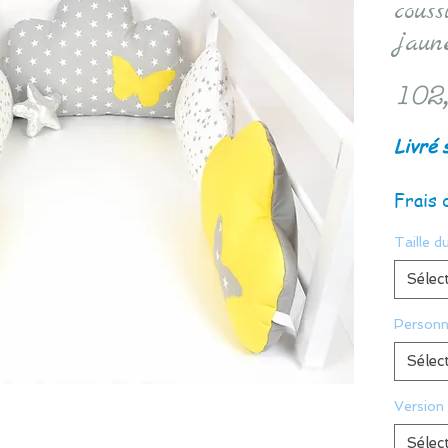
couss
jaun
102
Livré 
Frais 
Taille du
Sélec
Personn
Sélec
Version
Sélec