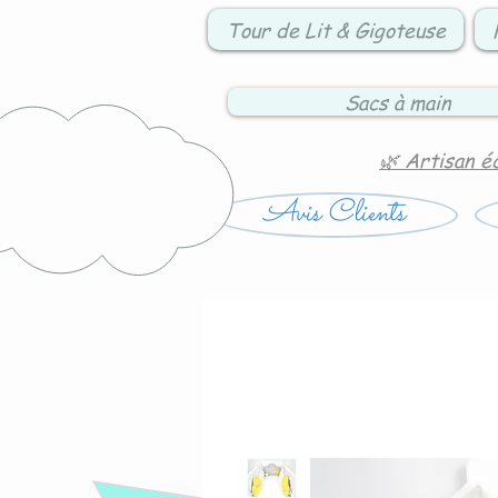
Tour de Lit & Gigoteuse
Sacs à main
🌿 Artisan é
Avis Clients