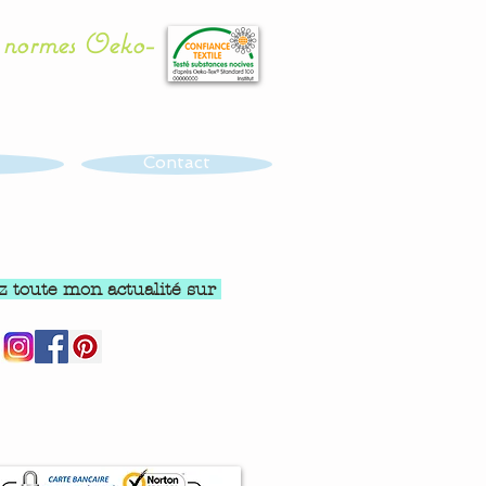
x normes Oeko-
Contact
z toute mon actualité sur