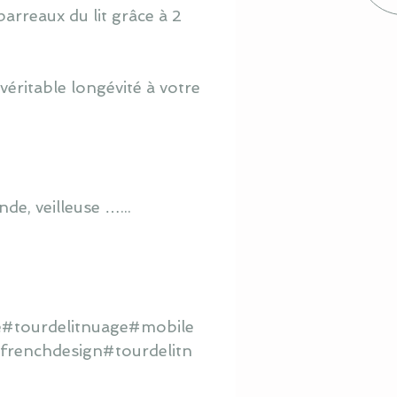
barreaux du lit grâce à 2
éritable longévité à votre
de, veilleuse …...
é#tourdelitnuage#mobile
frenchdesign#tourdelitn