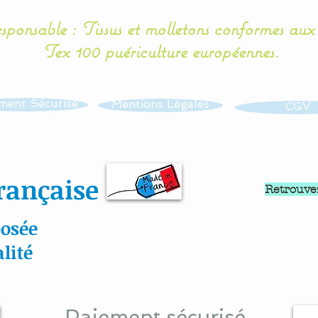
esponsable : Tissus et molletons conformes au
Tex 100 puériculture européennes.
ment Sécurisé
Mentions Légales
CGV
rançaise
Retrouve
osée
lité
Paiement sécurisé