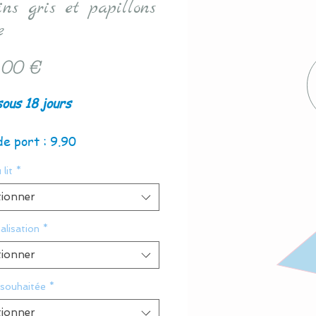
ins gris et papillons
e
Prix
,00 €
sous 18 jours
de port : 9.90
 lit
*
tionner
alisation
*
tionner
 souhaitée
*
tionner