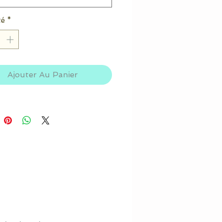
té
*
Ajouter Au Panier