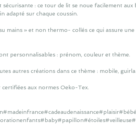
t sécurisante : ce tour de lit se noue facilement aux 
tin adapté sur chaque coussin.
u mains » et non thermo- collés ce qui assure une v
ont personnalisables : prénom, couleur et thème.
utes autres créations dans ce thème : mobile, guirlan
 certifiées aux normes Oeko-Tex.
ain#madeinfrance#cadeaudenaissance#plaisir#béb
orationenfants#baby#papillon#étoiles#veilleuse#