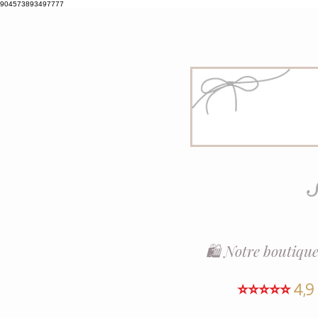
904573893497777
S
🛍️ Notre boutique
⭐⭐⭐⭐⭐
4,9