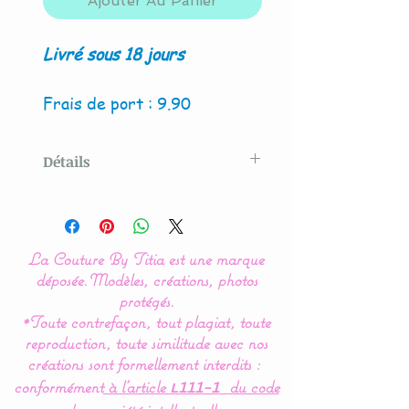
Ajouter Au Panier
Livré sous 18 jours
Frais de port : 9.90
Détails
Modèle original créé par La
Couture By Titia
La Couture By Titia est une marque
Ce tour de Lit est composé
déposée.
Modèles, créations, photos
de 5 coussins en forme de
protégés.
*Toute contrefaçon, tout plagiat, toute
nuages pour une déco de
reproduction, toute similitude avec nos
chambre tout en douceur.
créations sont formellement interdits :
conformément
à l’article
du code
L111-1
Dimensions :