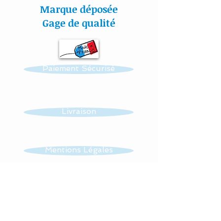
sécurisante : ce tour de lit
Marque déposée
se noue facilement aux
Gage de qualité
barreaux du lit grâce à 2
petits rubans sergé de
satin adapté sur chaque
Paiement Sécurisé
coussin.
Mes appliqués sont «
cousu mains » et non
Livraison
thermo- collés ce qui
assure une véritable
longévité à votre article.
Mentions Légales
Toutes nos
CGV
confections sont
personnalisables : prénom,
couleur et thème.