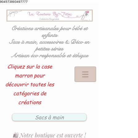
904573893497777
Créations artisanales pour bébé et
enfants
Sacs à main, accessoires & Déco en
petites séries
Artisan éco responsable et éthique
Cliquez sur la case
marron pour
découvrir toutes les
catégories de
créations
Sacs à main
🛍️ Notre boutique est ouverte !