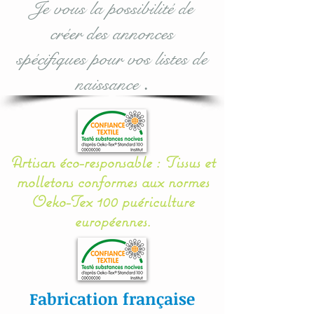
Je vous la possibilité de
validation.
créer des annonces
Pour toute demande
spécifiques pour vos listes de
personnalisée, n'hésitez
naissance
.
pas à me contacter.
Entièrement réalisé en
coton, les coussins sont
Artisan éco-responsable : Tissus et
molletonnés, doublés et
molletons conformes aux normes
rembourrés (100 %
Oeko-Tex 100 puériculture
ouatine Hypoallergénique)
européennes.
ce qui assurent une
sécurité, une douceur et un
moelleux à votre bébé.
Fabrication française
Une mise en place facile et