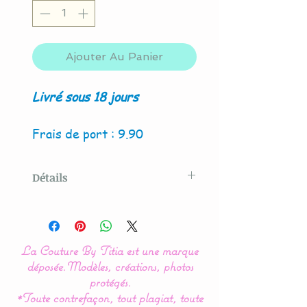
Ajouter Au Panier
Livré sous 18 jours
Frais de port : 9.90
Détails
Modèle original créé par La
Couture By Titia
La Couture By Titia est une marque
Ce tour de Lit est composé
déposée.
Modèles, créations, photos
de 5 coussins en forme de
protégés.
*Toute contrefaçon, tout plagiat, toute
nuages pour une déco de