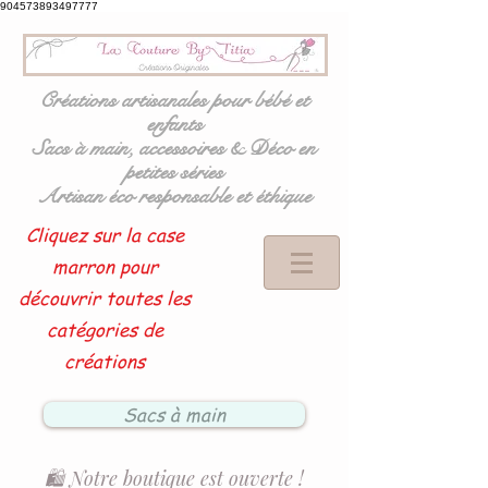
904573893497777
Créations artisanales pour bébé et
enfants
Sacs à main, accessoires & Déco en
petites séries
Artisan éco responsable et éthique
Cliquez sur la case
marron pour
découvrir toutes les
catégories de
créations
Sacs à main
🛍️ Notre boutique est ouverte !