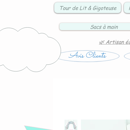
Tour de Lit & Gigoteuse
Sacs à main
🌿 Artisan é
Avis Clients