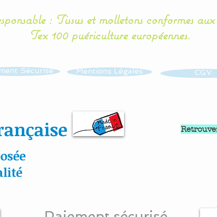
esponsable : Tissus et molletons conformes au
Tex 100 puériculture européennes.
ment Sécurisé
Mentions Légales
CGV
rançaise
Retrouve
osée
lité
Paiement sécurisé