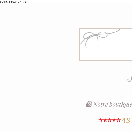
904573893497777
S
🛍️ Notre boutique
⭐⭐⭐⭐⭐
4,9