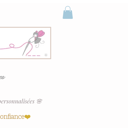
es
personnalisées 🌸
confiance
❤️