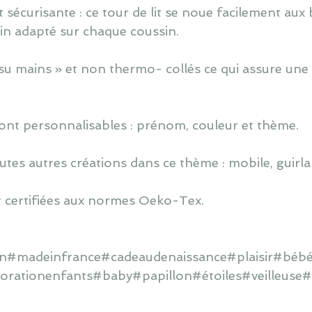
t sécurisante : ce tour de lit se noue facilement aux 
tin adapté sur chaque coussin.
u mains » et non thermo- collés ce qui assure une v
ont personnalisables : prénom, couleur et thème.
utes autres créations dans ce thème : mobile, guirlan
 certifiées aux normes Oeko-Tex.
ain#madeinfrance#cadeaudenaissance#plaisir#béb
orationenfants#baby#papillon#étoiles#veilleuse#