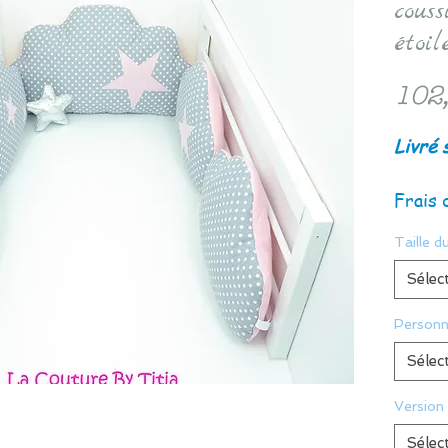
couss
étoil
102
Livré 
Frais 
Taille du
Sélec
Personn
Sélec
Version
Sélec