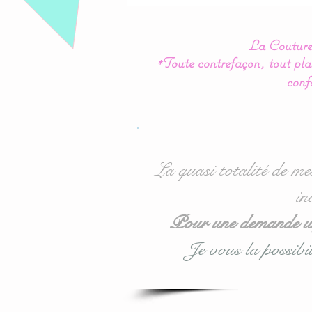
La Couture 
*Toute contrefaçon, tout plag
conf
La quasi totalité de me
in
Pour une demande urg
Je vous la possibil