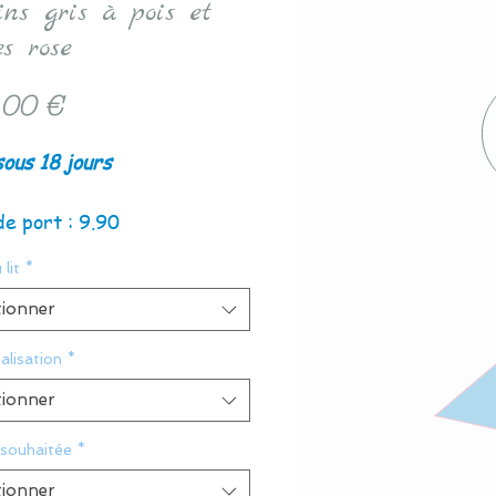
ins gris à pois et
es rose
Prix
,00 €
sous 18 jours
de port : 9.90
 lit
*
tionner
alisation
*
tionner
 souhaitée
*
tionner