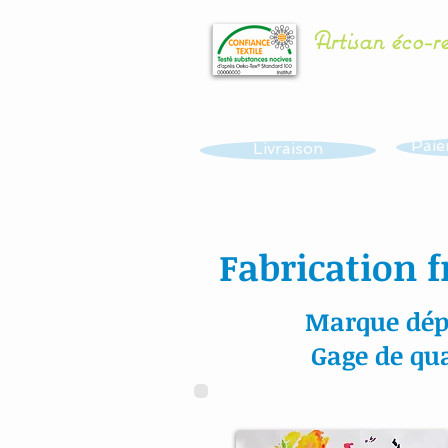
Artisan éco-r
Paie
Livraison
Fabrication f
Marque dép
Gage de qua