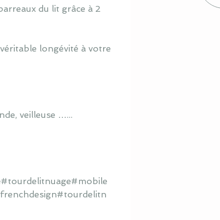
barreaux du lit grâce à 2
éritable longévité à votre
de, veilleuse …...
é#tourdelitnuage#mobile
frenchdesign#tourdelitn