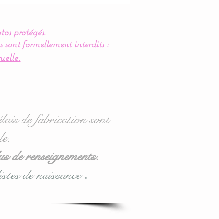
tos protégés.
s sont formellement interdits :
uelle.
lais de fabrication sont
le.
us de renseignements.
istes de naissance
.