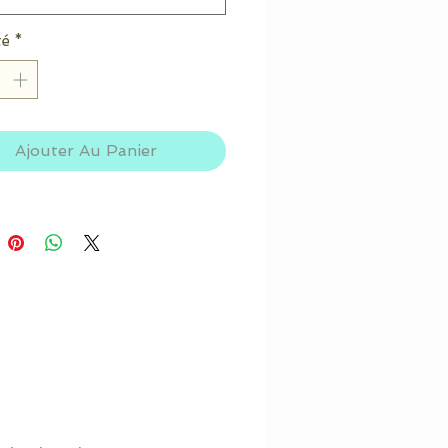
té
*
Ajouter Au Panier