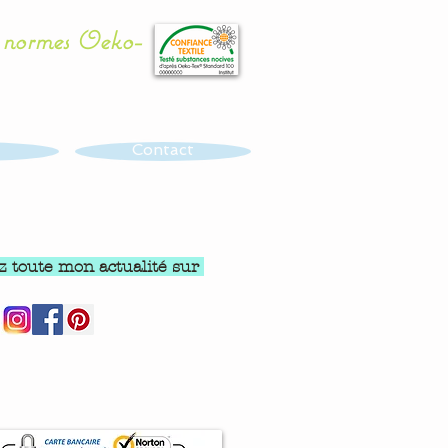
x normes Oeko-
Contact
z toute mon actualité sur