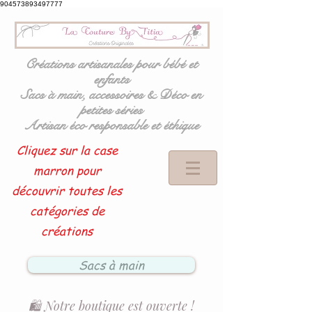
904573893497777
Créations artisanales pour bébé et
enfants
Sacs à main, accessoires & Déco en
petites séries
Artisan éco responsable et éthique
Cliquez sur la case
marron pour
découvrir toutes les
catégories de
créations
Sacs à main
🛍️ Notre boutique est ouverte !