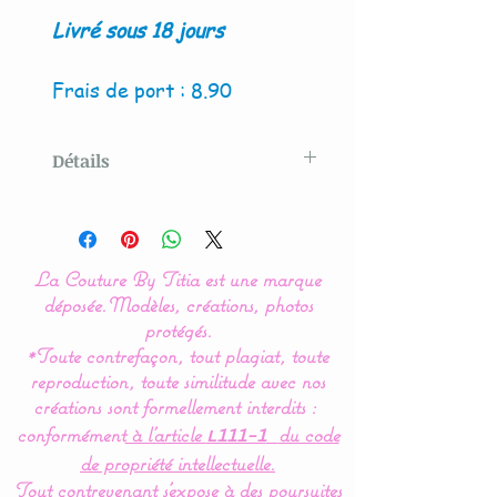
Livré sous 18 jours
Frais de port : 8.90
Détails
Modèle original créé par La
Couture By Titia
La Couture By Titia est une marque
Le tour de Lit est composé
déposée.
Modèles, créations, photos
de 3 coussins ( 60 x 45 cm)
protégés.
*Toute contrefaçon, tout plagiat, toute
: 1 pour la tête de lit et 2
reproduction, toute similitude avec nos
autres pour les côtés.
créations sont formellement interdits :
conformément
à l’article
du code
L111-1
de propriété intellectuelle.
Idéal pour les lits bébés de
Tout contrevenant s'expose à des poursuites