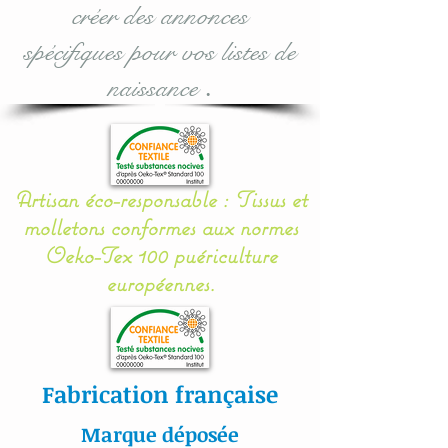
créer des annonces
Il se noue facilement aux
spécifiques pour vos listes de
barreaux du lit grâce à 12
naissance
.
petits rubans en sergé
coton.
Mes appliqués sont «
Artisan éco-responsable : Tissus et
cousu mains » et non
molletons conformes aux normes
thermo- collés ce qui
Oeko-Tex 100 puériculture
assure une véritable
européennes.
longévité à votre article.
Toutes nos
confections sont
Fabrication française
personnalisables : prénom,
couleur et thème.
Marque déposée