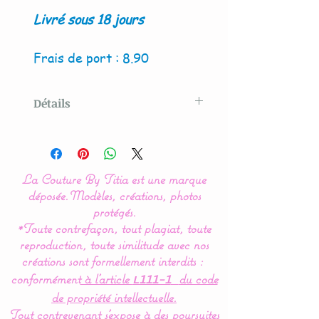
Livré sous 18 jours
Frais de port : 8.90
Détails
Modèle original créé par La
Couture By Titia
La Couture By Titia est une marque
Le tour de Lit est composé
déposée.
Modèles, créations, photos
de 3 coussins ( 60 x 45 cm)
protégés.
*Toute contrefaçon, tout plagiat, toute
: 1 pour la tête de lit et 2
reproduction, toute similitude avec nos
autres pour les côtés.
créations sont formellement interdits :
conformément
à l’article
du code
L111-1
de propriété intellectuelle.
Idéal pour les lits bébés de
Tout contrevenant s'expose à des poursuites