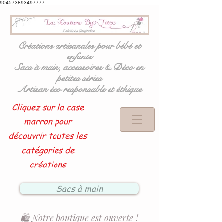
904573893497777
Créations artisanales pour bébé et
enfants
Sacs à main, accessoires & Déco en
petites séries
Artisan éco responsable et éthique
Cliquez sur la case
marron pour
découvrir toutes les
catégories de
créations
Sacs à main
🛍️ Notre boutique est ouverte !