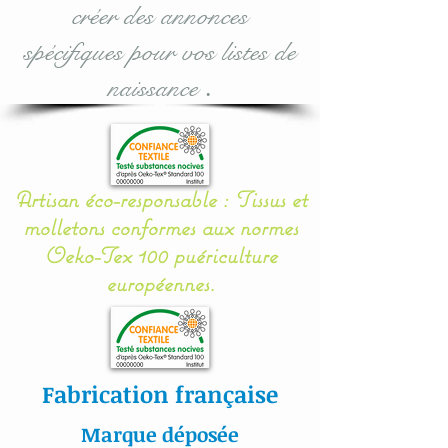
créer des annonces
Il se noue facilement aux
spécifiques pour vos listes de
barreaux du lit grâce à 12
naissance
.
petits rubans en sergé
coton.
Mes appliqués sont «
Artisan éco-responsable : Tissus et
cousu mains » et non
molletons conformes aux normes
thermo- collés ce qui
Oeko-Tex 100 puériculture
assure une véritable
européennes.
longévité à votre article.
Toutes nos
confections sont
Fabrication française
personnalisables : prénom,
couleur et thème.
Marque déposée