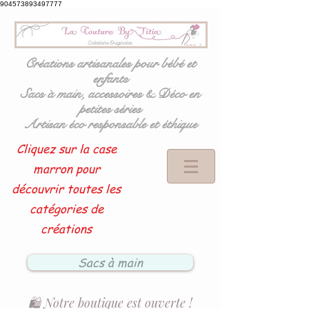
904573893497777
Créations artisanales pour bébé et
enfants
Sacs à main, accessoires & Déco en
petites séries
Artisan éco responsable et éthique
Cliquez sur la case
marron pour
découvrir toutes les
catégories de
créations
Sacs à main
🛍️ Notre boutique est ouverte !