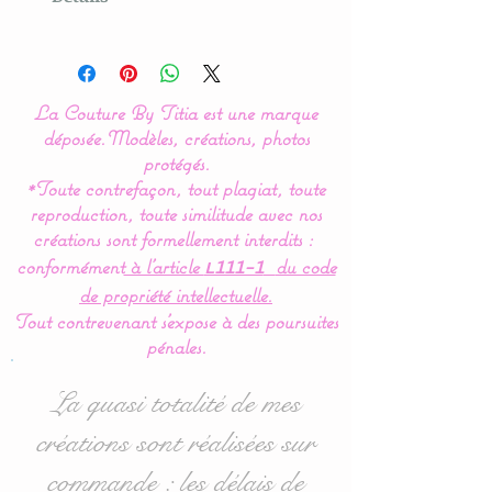
Modèle original créé par La
Couture By Titia
La Couture By Titia est une marque
Tour de Lit :
déposée.
Modèles, créations, photos
protégés.
*Toute contrefaçon, tout plagiat, toute
Le tour de Lit est composé
reproduction, toute similitude avec nos
de 3 coussins ( 60 x 45 cm)
créations sont formellement interdits :
: 1 pour la tête de lit et 2
conformément
à l’article
du code
L111-1
autres pour les côtés.
de propriété intellectuelle.
Tout contrevenant s'expose à des poursuites
pénales.
Idéal pour les lits bébés de
60 x 120 cm mais
La quasi totalité de mes
également disponible en
créations sont réalisées sur
70/140 : voir dans les
commande : les délais de
options d'achat.