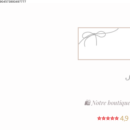
904573893497777
S
🛍️ Notre boutique
⭐⭐⭐⭐⭐
4,9