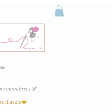
es
personnalisées 🌸
confiance
❤️