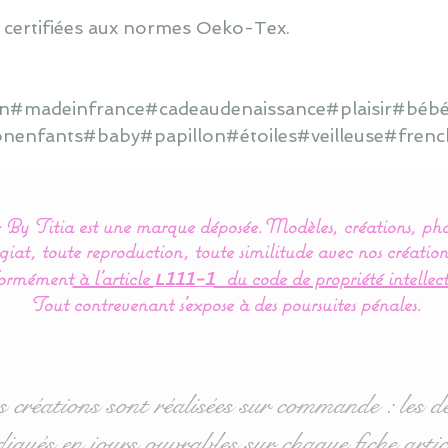
 certifiées aux normes Oeko-Tex.
ain#madeinfrance#cadeaudenaissance#plaisir#bébé
onenfants#baby#papillon#étoiles#veilleuse#frenc
By Titia est une marque déposée.
Modèles, créations, pho
iat, toute reproduction, toute similitude avec nos création
ormément
à l’article
du code de propriété intellect
L111-1
Tout contrevenant s'expose à des poursuites pénales.
s créations sont réalisées sur commande : les dé
diqués en jours ouvrables sur chaque fiche artic