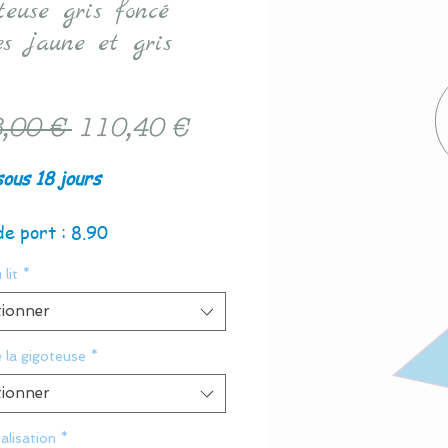
teuse gris foncé
es jaune et gris
Prix
Prix
,00 € 
110,40 €
original
promotionnel
sous 18 jours
de port : 8.90
 lit
*
tionner
e la gigoteuse
*
tionner
alisation
*