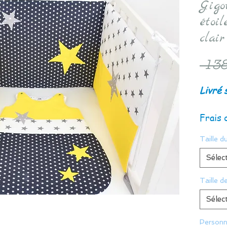
Gigo
étoil
clair
 138
Livré 
Frais 
Taille du
Sélec
Taille d
Sélec
Personn