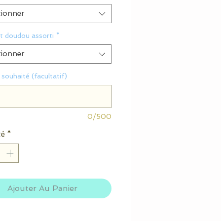
tionner
t doudou assorti
*
tionner
souhaité (facultatif)
0/500
té
*
Ajouter Au Panier