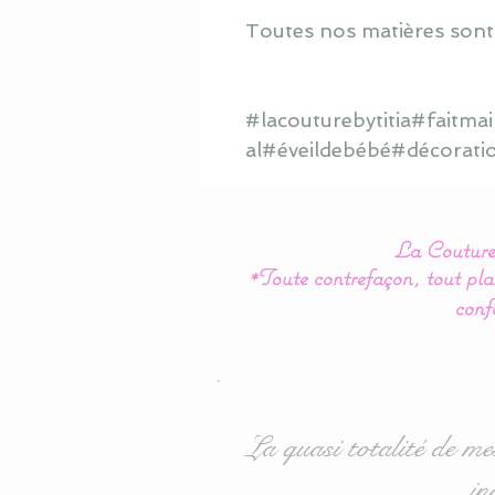
Toutes nos matières sont
#lacouturebytitia#faitm
al#éveildebébé#décorati
La Couture 
*Toute contrefaçon, tout plag
conf
La quasi totalité de me
in