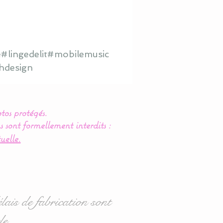
#lingedelit#mobilemusic
hdesign
tos protégés.
s sont formellement interdits :
uelle.
lais de fabrication sont
le.