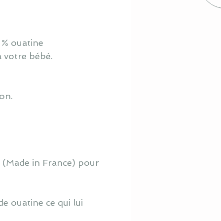
 % ouatine
à votre bébé.
ton.
o (Made in France) pour
e ouatine ce qui lui