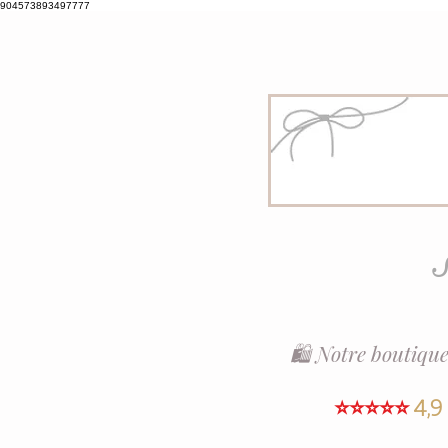
904573893497777
S
🛍️ Notre boutique
⭐⭐⭐⭐⭐
4,9