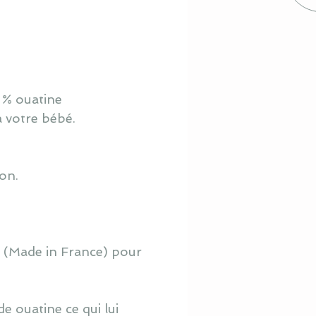
 % ouatine
à votre bébé.
ton.
o (Made in France) pour
e ouatine ce qui lui