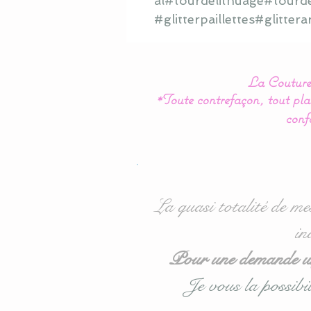
al#tourdelitnuage#tourde
#glitterpaillettes#glitter
La Couture 
*Toute contrefaçon, tout plag
conf
La quasi totalité de me
in
Pour une demande urg
Je vous la possibil