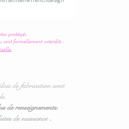
litfaitmain#frenchdesign
tos protégés.
s sont formellement interdits :
uelle.
lais de fabrication sont
le.
us de renseignements.
istes de naissance
.