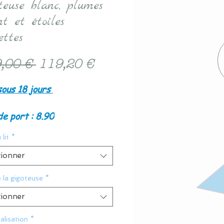
teuse blanc, plumes
t et étoiles
ettes
Prix
Prix
,00 € 
119,20 €
original
promotionnel
sous 18 jours
de port : 8.90
 lit
*
tionner
e la gigoteuse
*
tionner
alisation
*