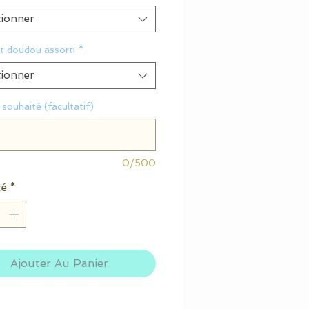
tionner
t doudou assorti
*
tionner
souhaité (facultatif)
0/500
té
*
Ajouter Au Panier