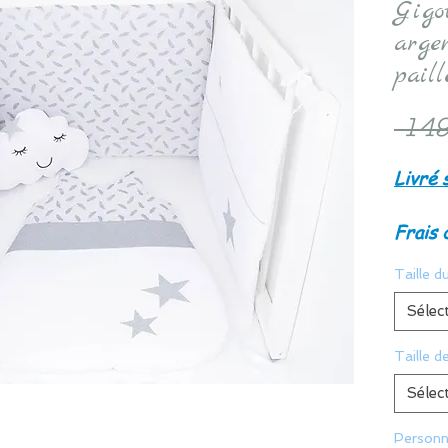
Gigo
argen
paill
 149
Livré 
Frais 
Taille du
Sélec
Taille d
Sélec
Personn