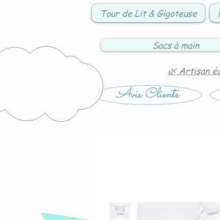
Tour de Lit & Gigoteuse
Sacs à main
🌿 Artisan é
Avis Clients