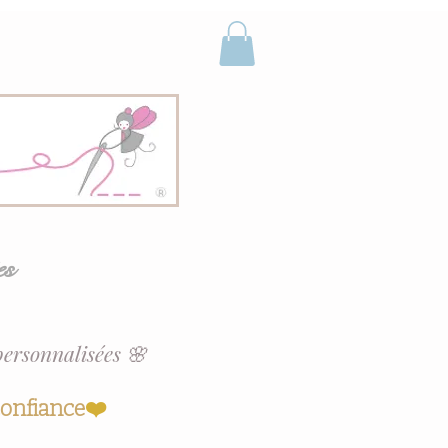
es
personnalisées 🌸
confiance
❤️