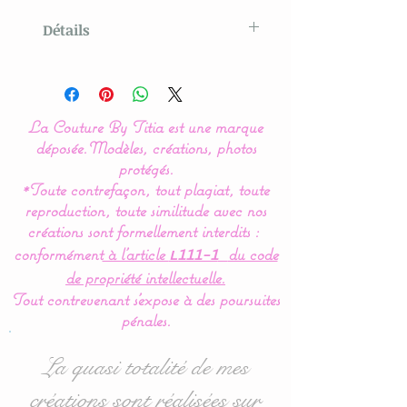
Détails
Modèle original créé par La
Couture By Titia
La Couture By Titia est une marque
Tour de Lit :
déposée.
Modèles, créations, photos
protégés.
*Toute contrefaçon, tout plagiat, toute
Le tour de Lit est composé
reproduction, toute similitude avec nos
de 3 coussins ( 60 x 45 cm)
créations sont formellement interdits :
: 1 pour la tête de lit et 2
conformément
à l’article
du code
L111-1
autres pour les côtés.
de propriété intellectuelle.
Tout contrevenant s'expose à des poursuites
Un magnifique passe poil
pénales.
argenté vient sublimer le
tissu Liberty.
La quasi totalité de mes
créations sont réalisées sur