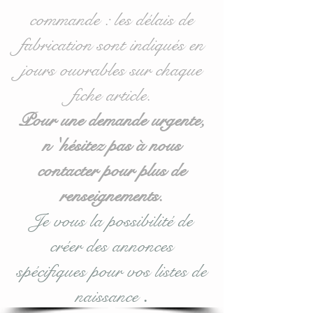
Idéal pour les lits bébés de
commande : les délais de
60 x 120 cm mais
également disponible en
fabrication sont indiqués en
70/140 : voir dans les
jours ouvrables sur chaque
options d'achat.
fiche article.
Pour une demande urgente,
Pour toute demande
n 'hésitez pas à nous
personnalisée, n'hésitez
contacter pour plus de
pas à me contacter.
renseignements.
Je vous la possibilité de
Entièrement réalisé en
créer des annonces
coton, les coussins sont
molletonnés et doublés
spécifiques pour vos listes de
(100 % ouatine
naissance
.
Hypoallergénique) se qui