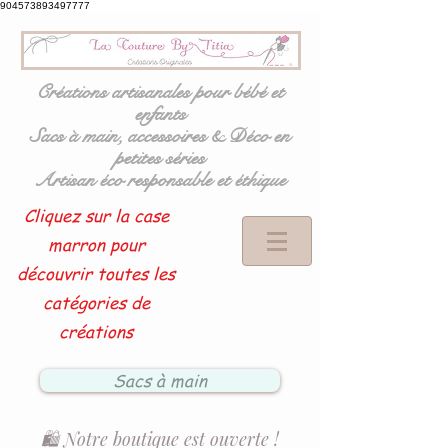
904573893497777
Créations artisanales pour bébé et
enfants
Sacs à main, accessoires & Déco en
petites séries
Artisan éco responsable et éthique
Cliquez sur la case
marron pour
découvrir toutes les
catégories de
créations
Sacs à main
🛍️ Notre boutique est ouverte !